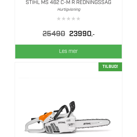
STIHL MS 462 C-M R REDNINGSSAG
Hurtigvisning
★
★
★
★
★
Opprinnelig
Nåværende
25490
23990
,-
pris
pris
var:
er:
25490.
23990.
Les mer
TILBUD!