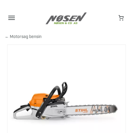
Hopp
til
innhold
← Motorsag bensin