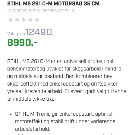
STIHL MS 261 C-M MOTORSAG 35 CM
11412000646
· EAN: 886661413263
★
★
★
★
★
12490
Veil. pris
,-
8990
,-
STIHL MS 261 C-M er en universell profesjonell
bensinmotorsag utviklet for skogsarbeid i mindre
og middels stor bestand. Den kombinerer høy
skjæreeffekt med enkel oppstart og driftssikker
ytelse i krevende arbeid. Et svært godt valg til tynne
til middels tykke trær.
STIHL M-Tronic gir enkel oppstart, optimal
motoreffekt og stabil drift under varierende
arbeidsforhold.