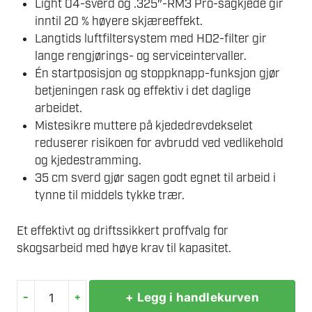
Light 04-sverd og .325″-RM3 Pro-sagkjede gir
inntil 20 % høyere skjæreeffekt.
Langtids luftfiltersystem med HD2-filter gir
lange rengjørings- og serviceintervaller.
Én startposisjon og stoppknapp-funksjon gjør
betjeningen rask og effektiv i det daglige
arbeidet.
Mistesikre muttere på kjededrevdekselet
reduserer risikoen for avbrudd ved vedlikehold
og kjedestramming.
35 cm sverd gjør sagen godt egnet til arbeid i
tynne til middels tykke trær.
Et effektivt og driftssikkert proffvalg for
skogsarbeid med høye krav til kapasitet.
-
+
+ Legg i handlekurven
STIHL