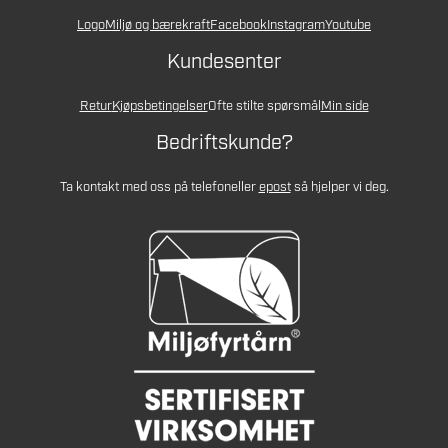
Logo
Miljø og bærekraft
Facebook
Instagram
Youtube
Kundesenter
Retur
Kjøpsbetingelser
Ofte stilte spørsmål
Min side
Bedriftskunde?
Ta kontakt med oss på telefon
eller
epost
så hjelper vi deg.