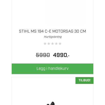
STIHL MS 194 C-E MOTORSAG 30 CM
Hurtigvisning
★
★
★
★
★
Opprinnelig
Nåværende
5990
4990
,-
pris
pris
var:
er:
5990.
4990.
Legg i handlekurv
TILBUD!