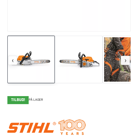
‹
›
TILBUD!
PÅ LAGER