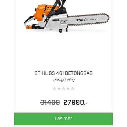
STIHL GS 461 BETONGSAG
Hurtigvisning
★
★
★
★
★
Opprinnelig
Nåværende
31490
27990
,-
pris
pris
var:
er:
31490.
27990.
Les mer