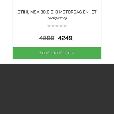
STIHL MSA 80.0 C-B MOTORSAG ENHET
Hurtigvisning
★
★
★
★
★
Opprinnelig
Nåværende
4590
4249
,-
pris
pris
var:
er:
4590.
4249.
Legg i handlekurv