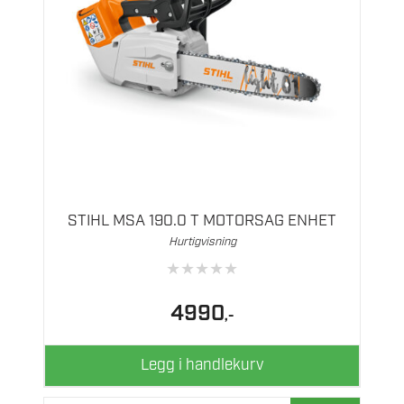
STIHL MSA 190.0 T MOTORSAG ENHET
Hurtigvisning
★
★
★
★
★
4990
,-
Legg i handlekurv