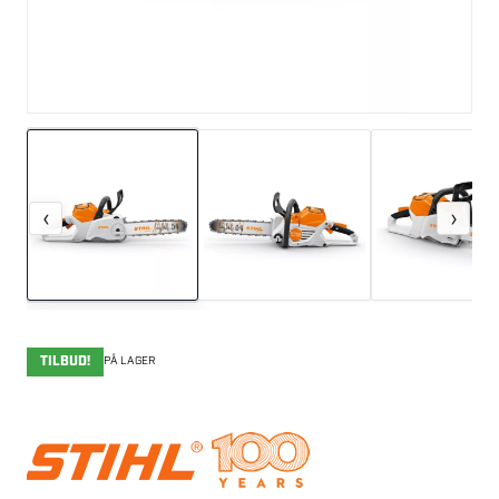
‹
›
TILBUD!
PÅ LAGER