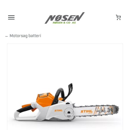
Hopp
til
innhold
← Motorsag batteri