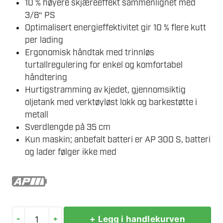
10 % høyere skjæreeffekt sammenlignet med
3/8″ PS
Optimalisert energieffektivitet gir 10 % flere kutt
per lading
Ergonomisk håndtak med trinnløs
turtallregulering for enkel og komfortabel
håndtering
Hurtigstramming av kjedet, gjennomsiktig
oljetank med verktøyløst lokk og barkestøtte i
metall
Sverdlengde på 35 cm
Kun maskin; anbefalt batteri er AP 300 S, batteri
og lader følger ikke med
-
+
+ Legg i handlekurven