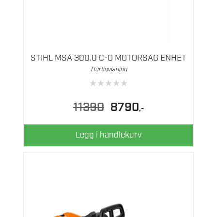
STIHL MSA 300.0 C-O MOTORSAG ENHET
Hurtigvisning
★
★
★
★
★
Opprinnelig
Nåværende
11390
8790
,-
pris
pris
var:
er:
11390.
8790.
Legg i handlekurv