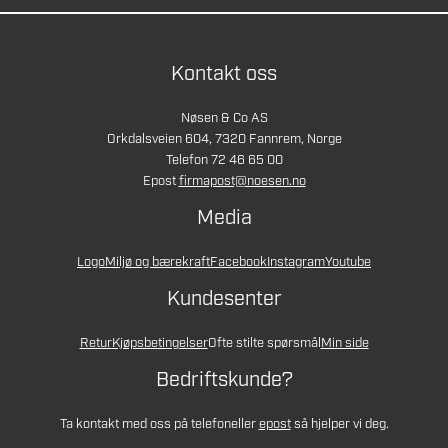
Kontakt oss
Nøsen & Co AS
Orkdalsveien 604, 7320 Fannrem, Norge
Telefon 72 46 65 00
Epost
firmapost@noesen.no
Media
Logo
Miljø og bærekraft
Facebook
Instagram
Youtube
Kundesenter
Retur
Kjøpsbetingelser
Ofte stilte spørsmål
Min side
Bedriftskunde?
Ta kontakt med oss på telefon
eller
epost
så hjelper vi deg.