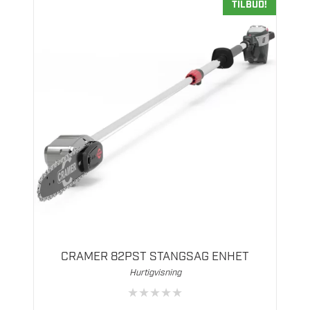
TILBUD!
CRAMER 82PST STANGSAG ENHET
Hurtigvisning
★
★
★
★
★