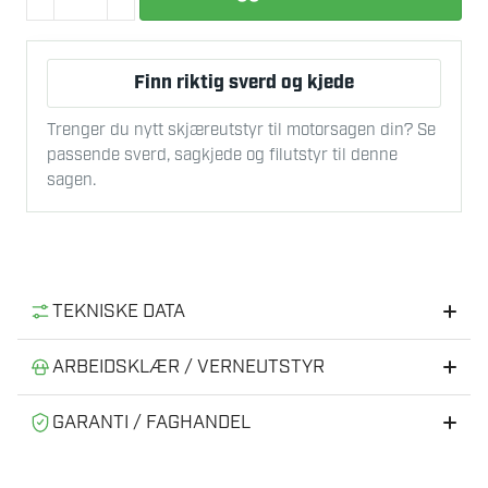
STIHL
MSA
220.0
Finn riktig sverd og kjede
C-
B
Trenger du nytt skjæreutstyr til motorsagen din? Se
MOTORSAG
passende sverd, sagkjede og filutstyr til denne
ENHET
sagen.
antall
TEKNISKE DATA
Nominell spenning
36 V
ARBEIDSKLÆR / VERNEUTSTYR
Anbefalt verneutstyr til skogsarbeid
Effekt
2,1 kW
GARANTI / FAGHANDEL
Effekt
Riktig verneutstyr gir tryggere og mer effektiv bruk av
1,7 kW
Fagforhandler av produkter fra STIHL
motorsag og skogutstyr.