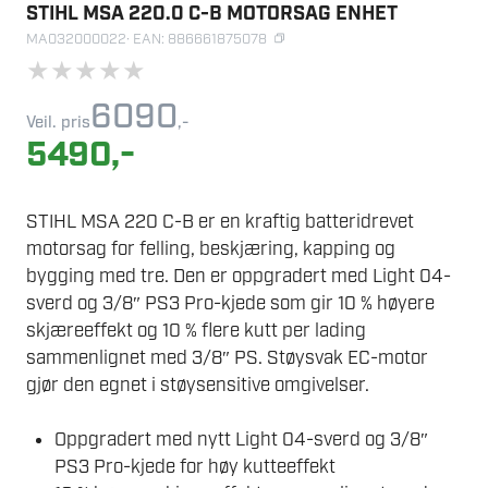
STIHL MSA 220.0 C-B MOTORSAG ENHET
MA032000022
· EAN: 886661875078
★
★
★
★
★
6090
Veil. pris
,-
5490
,-
STIHL MSA 220 C-B er en kraftig batteridrevet
motorsag for felling, beskjæring, kapping og
bygging med tre. Den er oppgradert med Light 04-
sverd og 3/8″ PS3 Pro-kjede som gir 10 % høyere
skjæreeffekt og 10 % flere kutt per lading
sammenlignet med 3/8″ PS. Støysvak EC-motor
gjør den egnet i støysensitive omgivelser.
Oppgradert med nytt Light 04-sverd og 3/8″
PS3 Pro-kjede for høy kutteeffekt