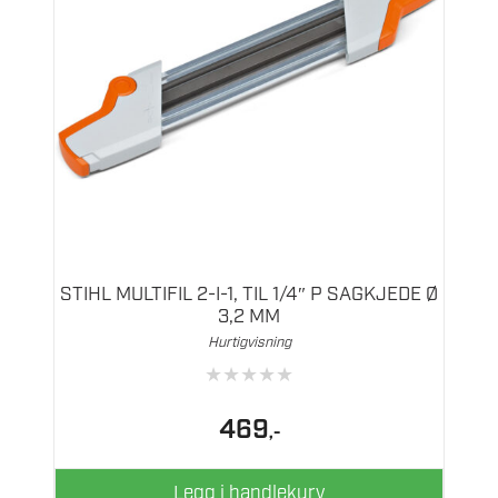
STIHL MULTIFIL 2-I-1, TIL 1/4″ P SAGKJEDE Ø
3,2 MM
Hurtigvisning
★
★
★
★
★
469
,-
Legg i handlekurv