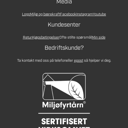
Media
Logo
Miljø og bærekraft
Facebook
Instagram
Youtube
Kundesenter
Retur
Kjøpsbetingelser
Ofte stilte spørsmål
Min side
Bedriftskunde?
Ta kontakt med oss på telefon
eller
epost
så hjelper vi deg.