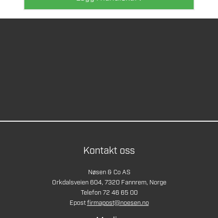
Kontakt oss
Nøsen & Co AS
Orkdalsveien 604, 7320 Fannrem, Norge
Telefon 72 46 65 00
Epost
firmapost@noesen.no