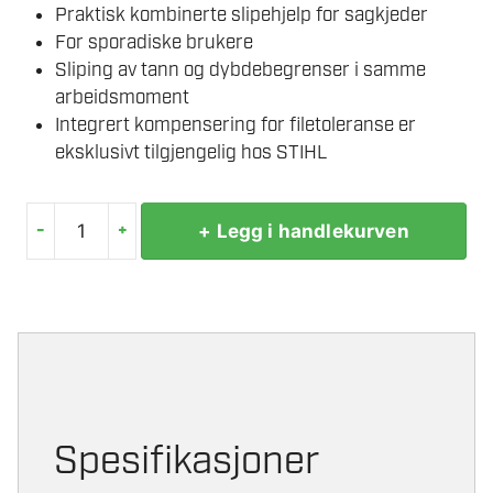
Praktisk kombinerte slipehjelp for sagkjeder
For sporadiske brukere
Sliping av tann og dybdebegrenser i samme
arbeidsmoment
Integrert kompensering for filetoleranse er
eksklusivt tilgjengelig hos STIHL
-
+
+ Legg i handlekurven
STIHL
MULTIFIL
2-
I-
1
TIL
3/8"
P
Spesifikasjoner
SAGKJEDE
Ø