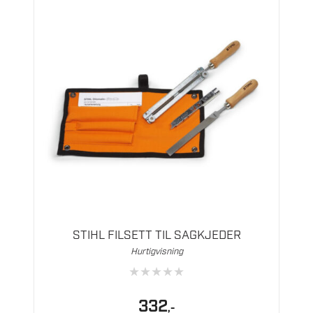
Dette
produktet
har
flere
STIHL FILSETT TIL SAGKJEDER
varianter.
Hurtigvisning
Alternativene
★
★
★
★
★
kan
velges
332
,-