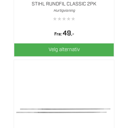
flere
STIHL RUNDFIL CLASSIC 2PK
varianter.
Hurtigvisning
Alternativene
★
★
★
★
★
kan
velges
49
Fra:
,-
på
produktsiden
Velg alternativ