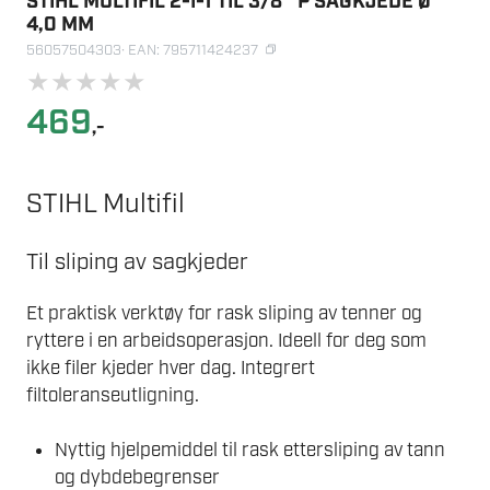
STIHL MULTIFIL 2-I-1 TIL 3/8″ P SAGKJEDE Ø
4,0 MM
56057504303
· EAN: 795711424237
★
★
★
★
★
469
,-
STIHL Multifil
Til sliping av sagkjeder
Et praktisk verktøy for rask sliping av tenner og
ryttere i en arbeidsoperasjon. Ideell for deg som
ikke filer kjeder hver dag. Integrert
filtoleranseutligning.
Nyttig hjelpemiddel til rask ettersliping av tann
og dybdebegrenser