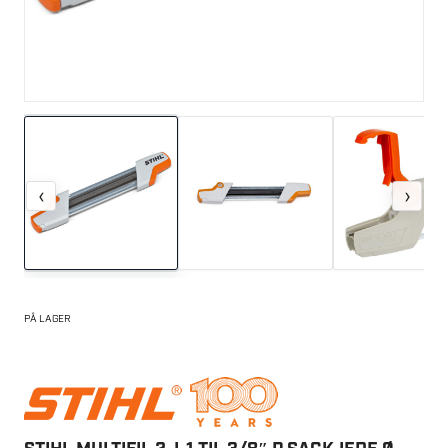
‹
›
PÅ LAGER