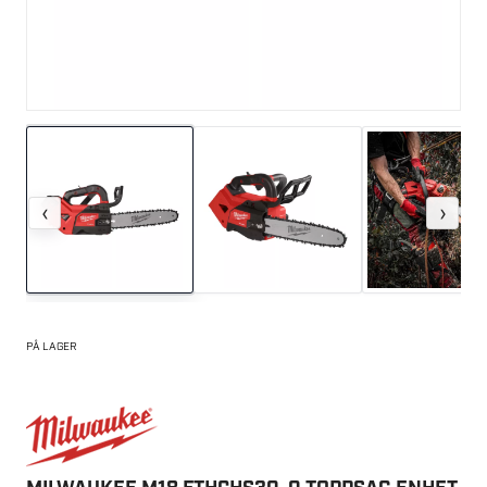
‹
›
PÅ LAGER