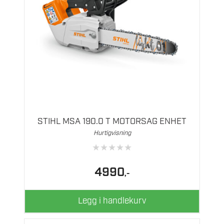
STIHL MSA 190.0 T MOTORSAG ENHET
Hurtigvisning
★
★
★
★
★
4990
,-
Legg i handlekurv