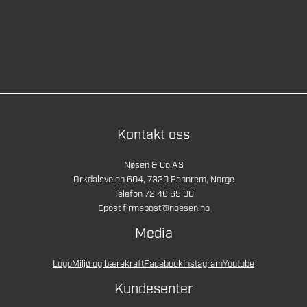
Kontakt oss
Nøsen & Co AS
Orkdalsveien 604, 7320 Fannrem, Norge
Telefon 72 46 65 00
Epost
firmapost@noesen.no
Media
Logo
Miljø og bærekraft
Facebook
Instagram
Youtube
Kundesenter