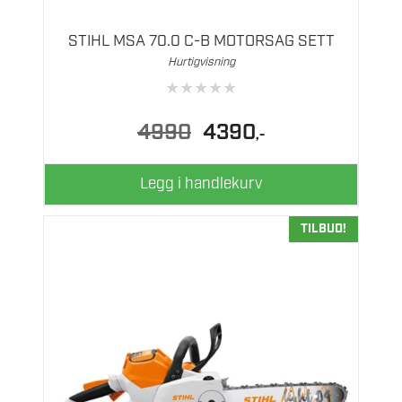
STIHL MSA 70.0 C-B MOTORSAG SETT
Hurtigvisning
★
★
★
★
★
Opprinnelig
Nåværende
4990
4390
,-
pris
pris
var:
er:
4990.
4390.
Legg i handlekurv
TILBUD!