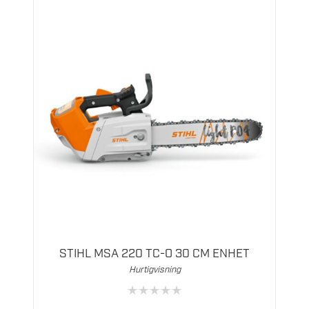
STIHL MSA 220 TC-O 30 CM ENHET
Hurtigvisning
★
★
★
★
★