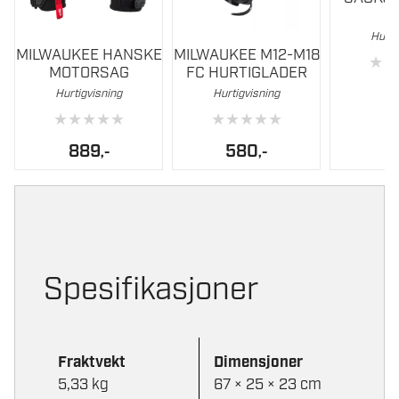
Dette
Hurti
MILWAUKEE HANSKE
MILWAUKEE M12-M18
produktet
★
★
MOTORSAG
FC HURTIGLADER
har
Hurtigvisning
Hurtigvisning
flere
★
★
★
★
★
★
★
★
★
★
varianter.
Alternativene
889
580
,-
,-
kan
velges
på
produktsiden
Spesifikasjoner
Fraktvekt
Dimensjoner
5,33 kg
67 × 25 × 23 cm