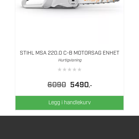
STIHL MSA 220.0 C-B MOTORSAG ENHET
Hurtigvisning
★
★
★
★
★
Opprinnelig
Nåværende
6090
5490
,-
pris
pris
var:
er:
6090.
5490.
Legg i handlekurv