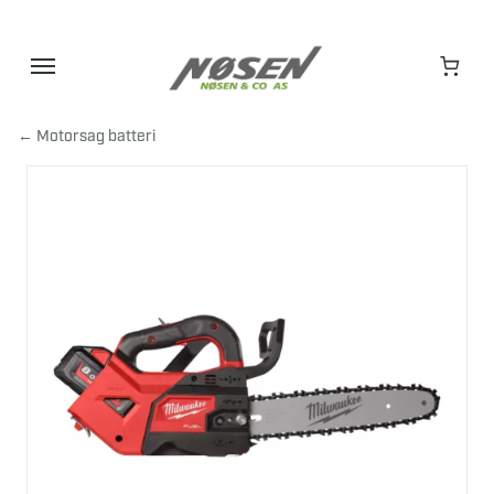
Hopp
til
innhold
← Motorsag batteri