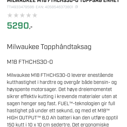
MILWAUKEE M18 FTHCHS30-0 TOPPSAG ENHET
TTI4933479586
· EAN: 4058546373801
★
★
★
★
★
5290
,-
Milwaukee Topphåndtaksag
M18 FTHCHS30-0
Milwaukee M18 FTHCHS30-0 leverer enestående
kutthastighet i hardtre og overgår både bensin- og
høyspente motorsager. Det høye dreiemomentet
sikrer effektiv kutting i krevende materialer uten at
sagen henger seg fast. FUEL™-teknologien gir full
hastighet på under ett sekund, og med et M18™
HIGH OUTPUT™ 8,0 Ah batteri kan den utføre opptil
150 kutt i 10 x 10 cm sedertre. Det ergonomiske