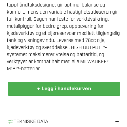
topphåndtaksdesignet gir optimal balanse og
komfort, mens den variable hastighetsutløseren gir
full kontroll. Sagen har feste for verktøysikring,
metallpigger for bedre grep, oppbevaring for
kjedeverktøy og et oljereservoar med lett tilgjengelig
tank og visningsvindu. Leveres med 76cc olje,
kjedeverktøy og sverddeksel. HIGH OUTPUT™-
systemet maksimerer ytelse og batteritid, og
verktøyet er kompatibelt med alle MILWAUKEE®
M18™-batterier.
+ Legg i handlekurven
MILWAUKEE
M18
FTHCHS30-
0
TOPPSAG
TEKNISKE DATA