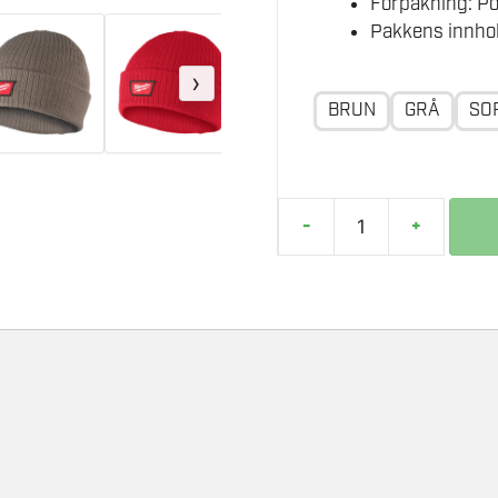
Forpakning: P
Pakkens innhol
›
BRUN
GRÅ
SO
-
+
MILWAUKEE
LUE
OPPBRETTBAR
antall