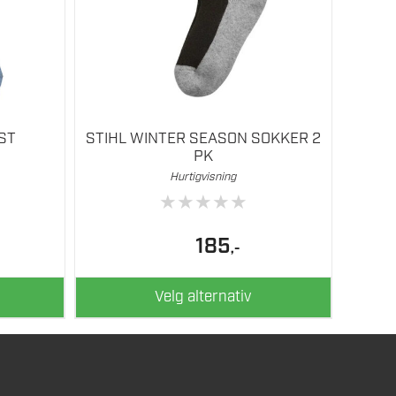
velges
på
produktsiden
ST
STIHL WINTER SEASON SOKKER 2
PK
Hurtigvisning
★
★
★
★
★
185
,-
Velg alternativ