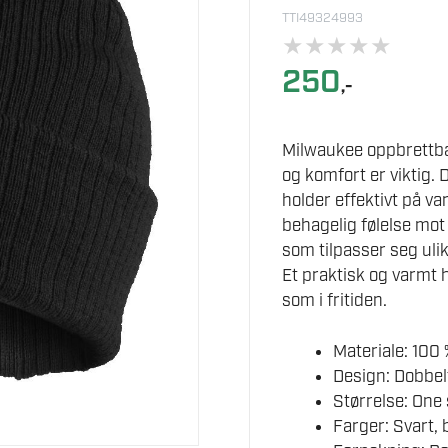
TTI49324993
★
★
★
★
★
250
,-
Milwaukee oppbrettbar
og komfort er viktig.
holder effektivt på v
behagelig følelse mot 
som tilpasser seg ul
Et praktisk og varmt
som i fritiden.
Materiale: 100 
Design: Dobbel
Størrelse: One 
Farger: Svart, 