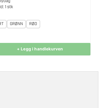
olybag
d: 1 stk
RT
GRØNN
RØD
+ Legg i handlekurven