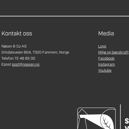
Kontakt oss
Media
Nøsen & Co AS
Logo
Orkdalsveien 604, 7320 Fannrem, Norge
Miljø og bærekraft
Telefon 72 46 65 00
Facebook
Epost
post@noesen.no
Instagram
Youtube