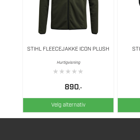
velges
på
produktsiden
STIHL FLEECEJAKKE ICON PLUSH
ST
Hurtigvisning
★
★
★
★
★
890
,-
Velg alternativ