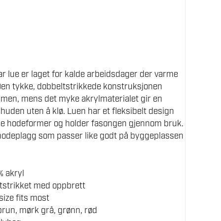
 lue er laget for kalde arbeidsdager der varme
 Den tykke, dobbeltstrikkede konstruksjonen
armen, mens det myke akrylmaterialet gir en
huden uten å klø. Luen har et fleksibelt design
ike hodeformer og holder fasongen gjennom bruk.
 hodeplagg som passer like godt på byggeplassen
% akryl
tstrikket med oppbrett
size fits most
brun, mørk grå, grønn, rød