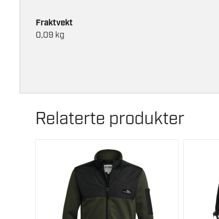
Fraktvekt
0,09 kg
Relaterte produkter
Dette
produktet
har
flere
varianter.
Alternativene
kan