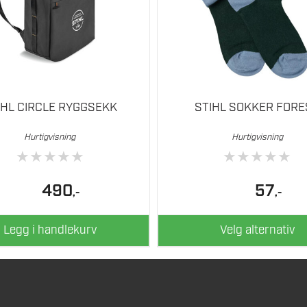
velges
på
produktsiden
IHL CIRCLE RYGGSEKK
STIHL SOKKER FORE
Hurtigvisning
Hurtigvisning
★
★
★
★
★
★
★
★
★
★
490
57
,-
,-
Legg i handlekurv
Velg alternativ