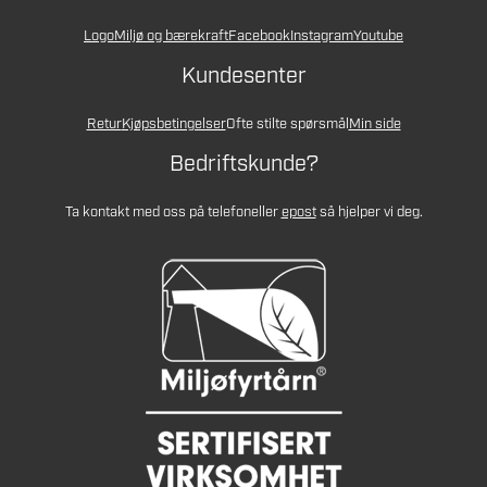
Logo
Miljø og bærekraft
Facebook
Instagram
Youtube
Kundesenter
Retur
Kjøpsbetingelser
Ofte stilte spørsmål
Min side
Bedriftskunde?
Ta kontakt med oss på telefon
eller
epost
så hjelper vi deg.