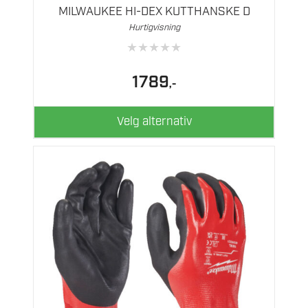
flere
MILWAUKEE HI-DEX KUTTHANSKE D
varianter.
Hurtigvisning
Alternativene
★
★
★
★
★
kan
velges
1789
,-
på
produktsiden
Velg alternativ