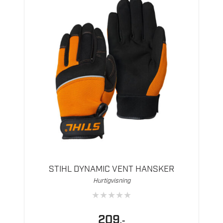
Dette
produktet
har
flere
STIHL DYNAMIC VENT HANSKER
varianter.
Hurtigvisning
Alternativene
★
★
★
★
★
kan
velges
209
,-