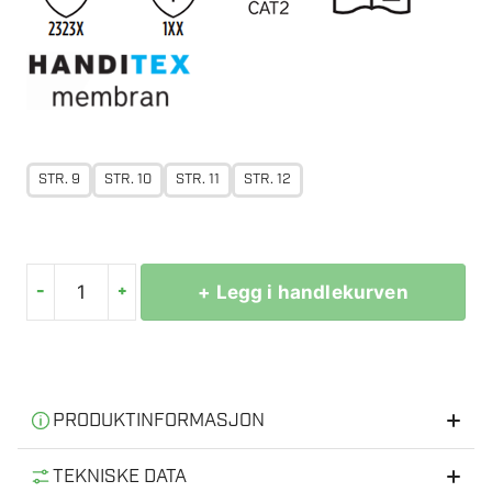
STR. 9
STR. 10
STR. 11
STR. 12
-
+
+ Legg i handlekurven
HANDI
HITEC
VANNTETT
VINTER
SYNT
PRODUKTINFORMASJON
antall
Informasjon
TEKNISKE DATA