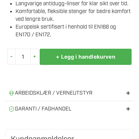
Langvarige antidugg-linser for klar sikt over tid.
Komfortable, fleksible stenger for bedre komfort
ved lengre bruk.
Europeisk sertifisert i henhold til EN166 og
EN170 / EN172.
-
+
+ Legg i handlekurven
MILWAUKEE
OTG
TONET
VERNEBRILLER
antall
ARBEIDSKLÆR / VERNEUTSTYR
Anbefalt verneutstyr og arbeidsklær
GARANTI / FAGHANDEL
Riktig verneutstyr gir tryggere og mer effektiv bruk av
Autorisert MILWAUKEE®-forhandler
elektroverktøy.
Vi er en norsk faghandel med fysisk butikk og verksted.