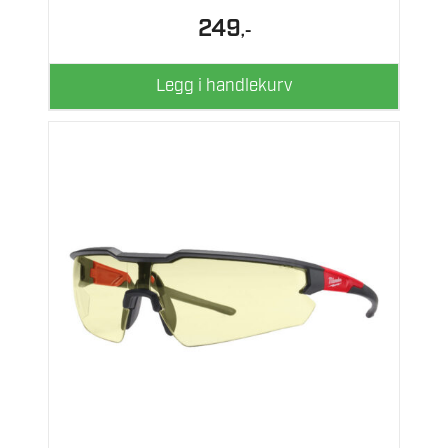
249
,-
Legg i handlekurv