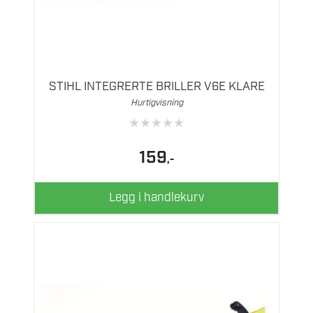
STIHL INTEGRERTE BRILLER V6E KLARE
Hurtigvisning
★
★
★
★
★
159
,-
Legg i handlekurv