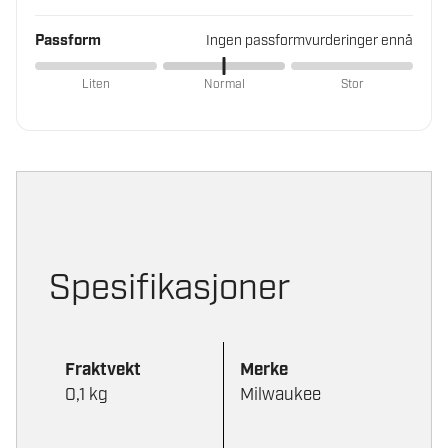
Passform
Ingen passformvurderinger ennå
Liten
Normal
Stor
Spesifikasjoner
Fraktvekt
Merke
0,1 kg
Milwaukee