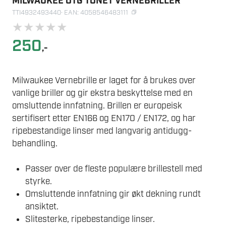
MILWAUKEE OTG TONET VERNEBRILLER
TTI4932493440
· EAN: 4058546483111
★
★
★
★
★
250
,-
Milwaukee Vernebrille er laget for å brukes over
vanlige briller og gir ekstra beskyttelse med en
omsluttende innfatning. Brillen er europeisk
sertifisert etter EN166 og EN170 / EN172, og har
ripebestandige linser med langvarig antidugg-
behandling.
Passer over de fleste populære brillestell med
styrke.
Omsluttende innfatning gir økt dekning rundt
ansiktet.
Slitesterke, ripebestandige linser.