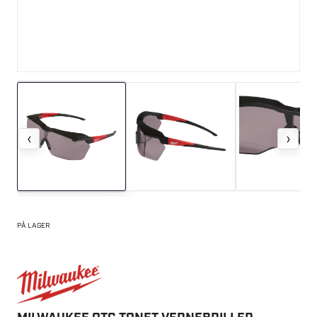
‹
›
PÅ LAGER