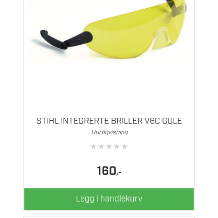
STIHL INTEGRERTE BRILLER V6C GULE
Hurtigvisning
★
★
★
★
★
160
,-
Legg i handlekurv