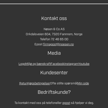
Kontakt oss
Nøsen & Co AS
Orkdalsveien 604, 7320 Fannrem, Norge
Telefon 72 46 65 00
Epost
firmapost@noesen.no
Media
Logo
Miljø og bærekraft
Facebook
Instagram
Youtube
Kundesenter
Retur
Kjøpsbetingelser
Ofte stilte spørsmål
Min side
Bedriftskunde?
Ta kontakt med oss på telefon
eller
epost
så hjelper vi deg.