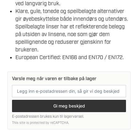
ved langvarig bruk.
Klare, gule, tonede og speilbelagte alternativer
gir øyebeskyttelse både innendørs og utendørs.
Speilbelagte linser har et reflekterende belegg
på utsiden av linsene, noe som gjør dem
speillignende og reduserer gjenskinn for
brukeren.
European Certified: EN166 and EN170 / EN172.
Varsle meg når varen er tilbake på lager
E-
postadresse
Gi meg beskjed
E-postadressen brukes kun til lagervarsel.
This site is protected by reCAPTCHA.