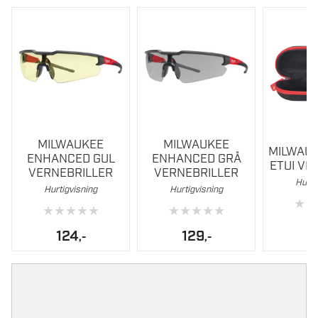
MILWAUKEE
MILWAUKEE
MILWAU
ENHANCED GUL
ENHANCED GRÅ
ETUI VE
VERNEBRILLER
VERNEBRILLER
Hurti
Hurtigvisning
Hurtigvisning
★
★
★
★
★
★
★
★
★
★
★
★
1
124
129
,-
,-