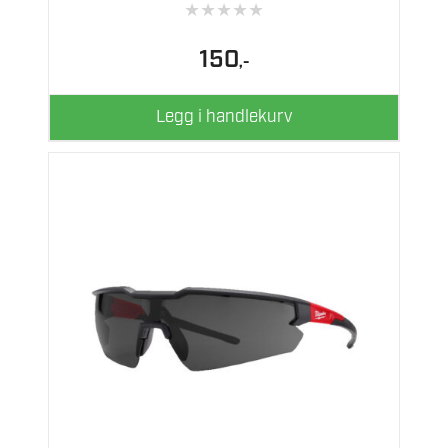
★
★
★
★
★
150
,-
Legg i handlekurv