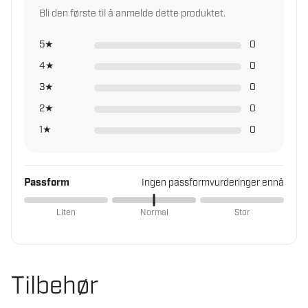
Støvmasker
Bli den første til å anmelde dette produktet.
Vernebriller
5★
0
Annet verneutstyr
4★
0
3★
0
2★
0
1★
0
Passform
Ingen passformvurderinger ennå
Liten
Normal
Stor
Tilbehør