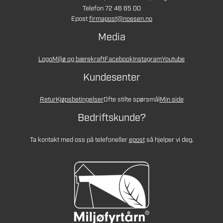
Telefon 72 46 65 00
Epost
firmapost@noesen.no
Media
Logo
Miljø og bærekraft
Facebook
Instagram
Youtube
Kundesenter
Retur
Kjøpsbetingelser
Ofte stilte spørsmål
Min side
Bedriftskunde?
Ta kontakt med oss på telefon
eller
epost
så hjelper vi deg.