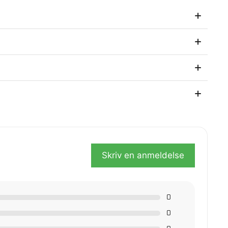
sikkert belegg for alle dine sikkerhetsbehov. Hold deg
så etter kjøpet.
Skriv en anmeldelse
0
0