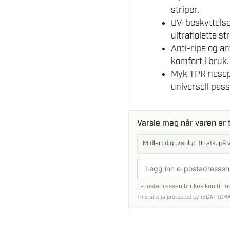
striper.
UV-beskyttelse
ultrafiolette str
Anti-ripe og a
komfort i bruk.
Myk TPR nesepu
universell pas
Varsle meg når varen er t
Midlertidig utsolgt, 10 stk. på 
E-
postadresse
E-postadressen brukes kun til la
This site is protected by reCAPTCHA