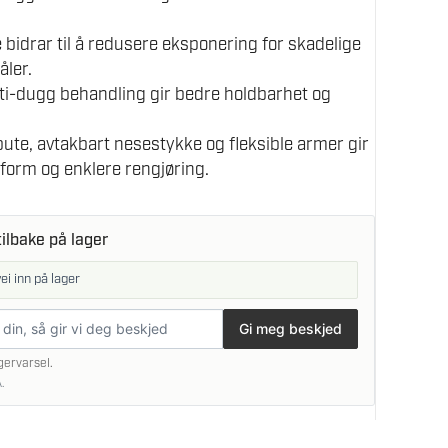
 bidrar til å redusere eksponering for skadelige
åler.
nti-dugg behandling gir bedre holdbarhet og
te, avtakbart nesestykke og fleksible armer gir
sform og enklere rengjøring.
ilbake på lager
vei inn på lager
Gi meg beskjed
gervarsel.
.