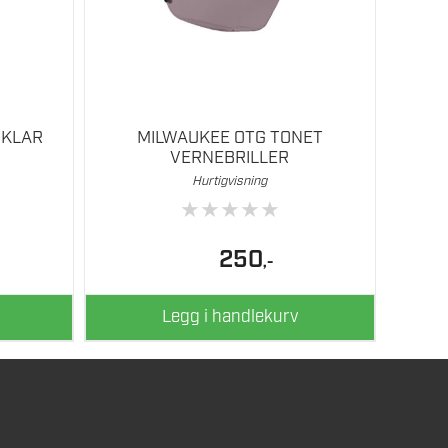
 KLAR
MILWAUKEE OTG TONET
VERNEBRILLER
Hurtigvisning
★
★
★
★
★
250
,-
Legg i handlekurv