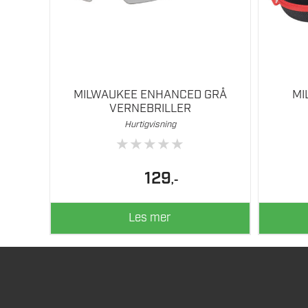
MILWAUKEE ENHANCED GRÅ
MI
VERNEBRILLER
Hurtigvisning
★
★
★
★
★
129
,-
Les mer