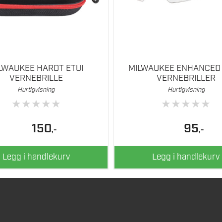
LWAUKEE HARDT ETUI
MILWAUKEE ENHANCED
VERNEBRILLE
VERNEBRILLER
Hurtigvisning
Hurtigvisning
★
★
★
★
★
★
★
★
★
★
150
95
,-
,-
Legg i handlekurv
Legg i handlekurv