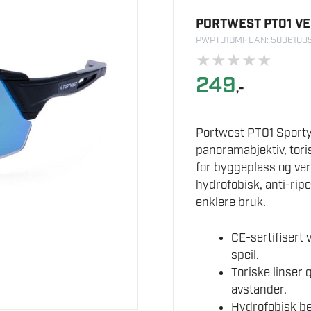
PORTWEST PT01 V
PWPT01BMI
· EAN: 503610
★
★
★
★
★
249
,-
Portwest PT01 Sporty 
panoramabjektiv, tori
for byggeplass og verk
hydrofobisk, anti-ripe
enklere bruk.
CE-sertifisert 
speil.
Toriske linser 
avstander.
Hydrofobisk bel