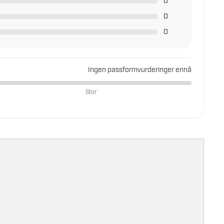
0
0
0
Ingen passformvurderinger ennå
Stor