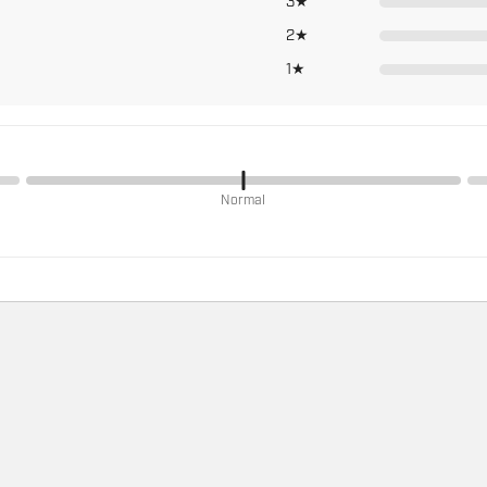
3★
2★
1★
Normal