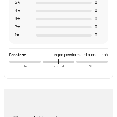
5★
0
4★
0
3★
0
2★
0
1★
0
Passform
Ingen passformvurderinger ennå
Liten
Normal
Stor