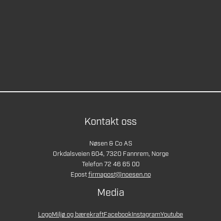
Kontakt oss
Nøsen & Co AS
Orkdalsveien 604, 7320 Fannrem, Norge
Telefon 72 46 65 00
Epost
firmapost@noesen.no
Media
Logo
Miljø og bærekraft
Facebook
Instagram
Youtube