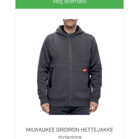
Velg alternativ
Dette
produktet
har
flere
MILWAUKEE GRIDIRON HETTEJAKKE
varianter.
Hurtigvisning