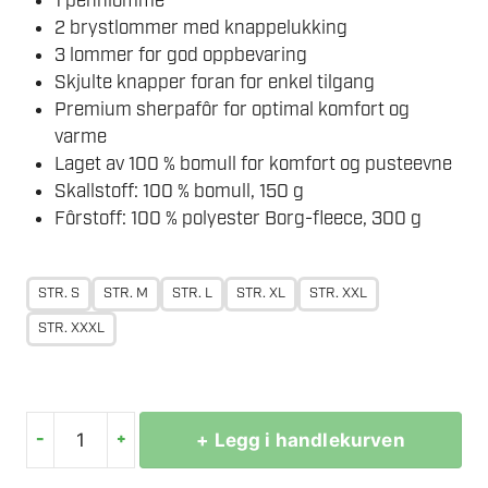
1 pennlomme
2 brystlommer med knappelukking
3 lommer for god oppbevaring
Skjulte knapper foran for enkel tilgang
Premium sherpafôr for optimal komfort og
varme
Laget av 100 % bomull for komfort og pusteevne
Skallstoff: 100 % bomull, 150 g
Fôrstoff: 100 % polyester Borg-fleece, 300 g
STR. S
STR. M
STR. L
STR. XL
STR. XXL
STR. XXXL
-
+
+ Legg i handlekurven
PORTWEST
KA313