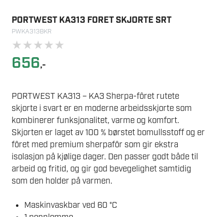
PORTWEST KA313 FORET SKJORTE SRT
PWKA313BKR
★
★
★
★
★
656
,-
PORTWEST KA313 – KA3 Sherpa-fôret rutete
skjorte i svart er en moderne arbeidsskjorte som
kombinerer funksjonalitet, varme og komfort.
Skjorten er laget av 100 % børstet bomullsstoff og er
fôret med premium sherpafôr som gir ekstra
isolasjon på kjølige dager. Den passer godt både til
arbeid og fritid, og gir god bevegelighet samtidig
som den holder på varmen.
Maskinvaskbar ved 60 °C