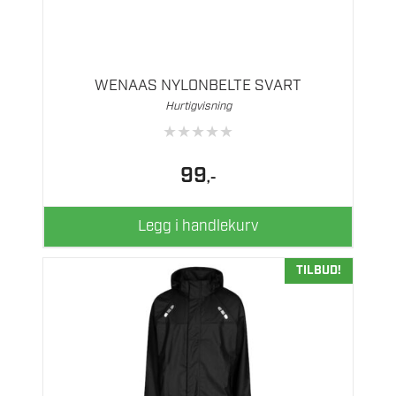
WENAAS NYLONBELTE SVART
Hurtigvisning
★
★
★
★
★
99
,-
Legg i handlekurv
TILBUD!