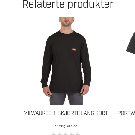
Relaterte produkter
Dette
Dette
produktet
produkte
har
har
flere
flere
varianter.
varianter.
Alternativene
Alternati
kan
kan
velges
velges
på
på
produktsiden
produkts
MILWAUKEE T-SKJORTE LANG SORT
PORTW
Hurtigvisning