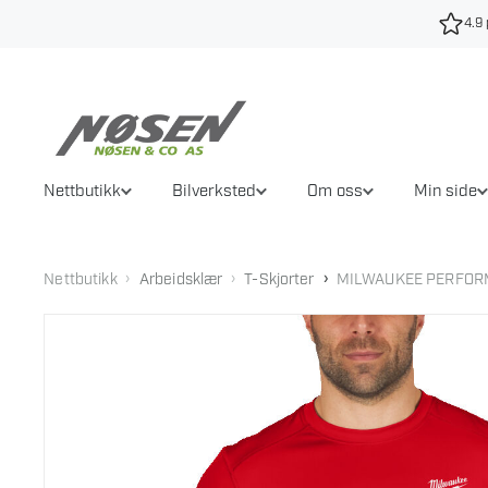
Hopp
4.9 
til
innhold
Nettbutikk
Bilverksted
Om oss
Min side
›
›
›
Nettbutikk
Arbeidsklær
T-Skjorter
MILWAUKEE PERFOR