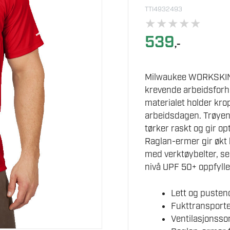
TTI4932493
★
★
★
★
★
539
,-
Milwaukee WORKSKIN™ 
krevende arbeidsforho
materialet holder kr
arbeidsdagen. Trøyen 
tørker raskt og gir op
Raglan-ermer gir økt 
med verktøybelter, se
nivå UPF 50+ oppfyll
Lett og pusten
Fukttransporte
Ventilasjonsso