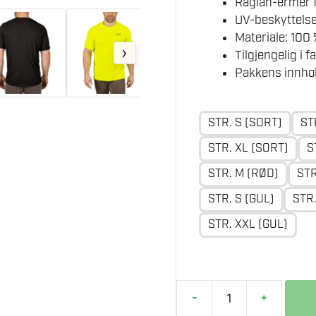
Raglan-ermer f
UV-beskyttelse
Materiale: 100 
›
Tilgjengelig i 
Pakkens innhold
STR. S (SORT)
ST
STR. XL (SORT)
S
STR. M (RØD)
STR
STR. S (GUL)
STR.
STR. XXL (GUL)
-
+
MILWAUKEE