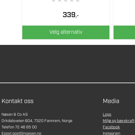
★
★
★
★
★
339
,-
Velg alternativ
Kontakt oss
Media
Nøsen & Co AS
Logo
Orkdalsveien 604, 7320 Fannrem, Norge
Miljø og bærekraft
Telefon 72 46 65 00
Facebook
Epost
post@noesen.no
Instagram