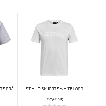
Dette
produktet
har
flere
varianter.
Alternativene
kan
velges
på
produktsiden
RTE GRÅ
STIHL T-SKJORTE WHITE LOGO
Hurtigvisning