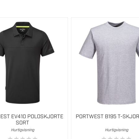
Dette
t
produktet
har
flere
varianter.
vene
Alternativene
kan
velges
på
iden
produktsiden
EST EV410 POLOSKJORTE
PORTWEST B195 T-SKJO
SORT
Hurtigvisning
Hurtigvisning