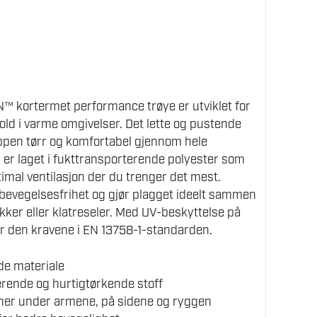
kortermet performance trøye er utviklet for
ld i varme omgivelser. Det lette og pustende
oppen tørr og komfortabel gjennom hele
er laget i fukttransporterende polyester som
timal ventilasjon der du trenger det mest.
bevegelsesfrihet og gjør plagget ideelt sammen
kker eller klatreseler. Med UV-beskyttelse på
er den kravene i EN 13758-1-standarden.
de materiale
rende og hurtigtørkende stoff
ner under armene, på sidene og ryggen