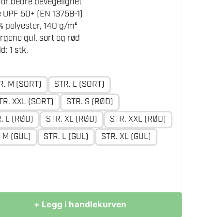
or bedre bevegelighet
 UPF 50+ (EN 13758-1)
% polyester, 140 g/m²
fargene gul, sort og rød
: 1 stk.
R. M (SORT)
STR. L (SORT)
TR. XXL (SORT)
STR. S (RØD)
. L (RØD)
STR. XL (RØD)
STR. XXL (RØD)
 M (GUL)
STR. L (GUL)
STR. XL (GUL)
+ Legg i handlekurven