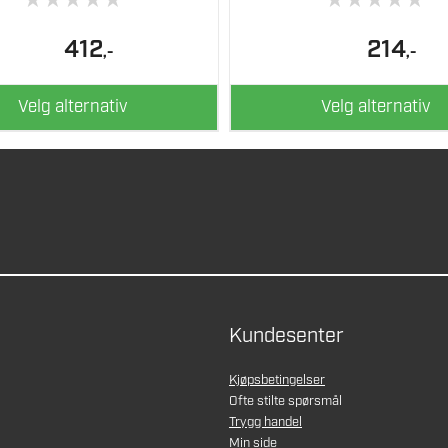
★
★
★
★
★
★
★
★
★
★
412
214
,-
,-
Velg alternativ
Velg alternativ
Kundesenter
Kjøpsbetingelser
Ofte stilte spørsmål
Trygg handel
Min side