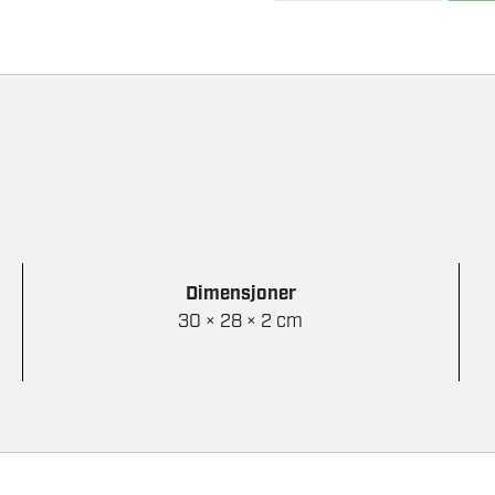
PERFORMANCE
T-
SKJORTE
antall
Dimensjoner
30 × 28 × 2 cm