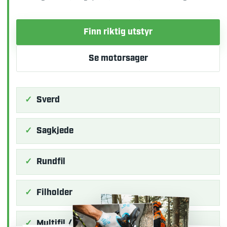
Finn riktig utstyr
Se motorsager
Sverd
Sagkjede
Rundfil
Filholder
Multifil / 2-i-1