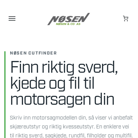
Hopp
til
innhold
NØSEN CUTFINDER
Finn riktig sverd,
kjede og fil til
motorsagen din
Skriv inn motorsagmodellen din, så viser vi anbefalt
skjæreutstyr og riktig kvesseutstyr. En enklere vei
til riktig sverd, sagkjede, rundfil, filholder og multifil.