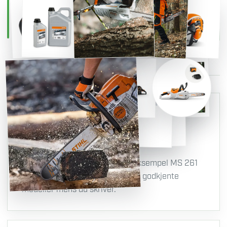
Olje og tilbehør
1
Søk på motorsagmodell
Begynn å skrive modellen, for eksempel MS 261
eller MSA 70. CutFinder foreslår godkjente
modeller mens du skriver.