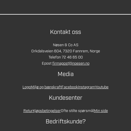
Kontakt oss
Nøsen & Co AS
Orkdalsveien 604, 7320 Fannrem, Norge
Telefon 72 46 65 00
Epost
firmapost@noesen.no
Media
Logo
Miljø og bærekraft
Facebook
Instagram
Youtube
Kundesenter
Retur
Kjøpsbetingelser
Ofte stilte spørsmål
Min side
Bedriftskunde?