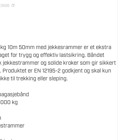
40998
kg 10m 50mm med jekkesrammer er et ekstra
get for trygg og effektiv lastsikring. Båndet
 jekkestrammer og solide kroker som gir sikkert
. Produktet er EN 12195-2 godkjent og skal kun
ikke til trekking eller sleping.
 bagasjebånd
4000 kg
m
estrammer