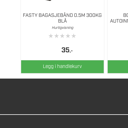
FASTY BAGASJEBÅND 0.5M 300KG
B
BLÅ
AUTOIN
Hurtigvisning
★
★
★
★
★
35
,-
Legg i handlekurv