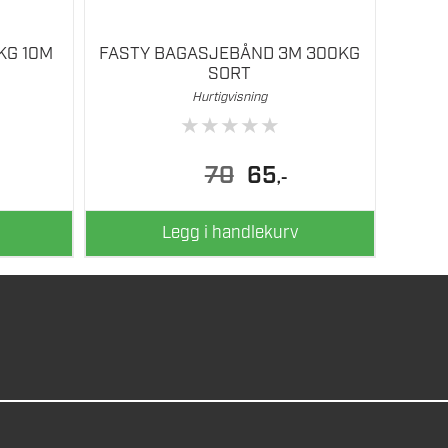
KG 10M
FASTY BAGASJEBÅND 3M 300KG
SORT
Hurtigvisning
★
★
★
★
★
Opprinnelig
Nåværende
70
65
,-
pris
pris
var:
er:
70.
65.
Legg i handlekurv