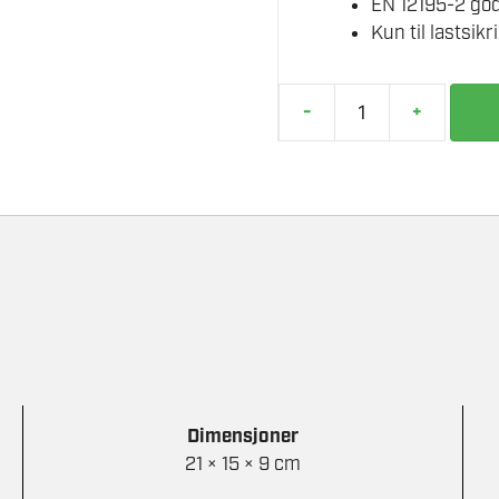
EN 12195-2 go
Kun til lastsikr
-
+
LASTESTRAMMER
4000KG
50MMX10M
antall
Dimensjoner
21 × 15 × 9 cm