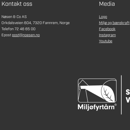
Kontakt oss
Media
Nøsen & Co AS
Logo
Orkdalsveien 604, 7320 Fannrem, Norge
Miljø og bærekraft
Telefon 72 46 65 00
Facebook
Epost
post@noesen.no
Instagram
Youtube