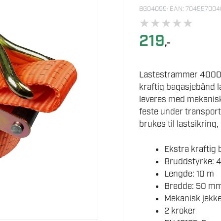
BG04099
· EAN: 70455700
★
★
★
★
★
219
,-
Lastestrammer 4000
kraftig bagasjebånd la
leveres med mekanisk
feste under transport
brukes til lastsikring, 
Ekstra kraftig
Bruddstyrke: 
Lengde: 10 m
Bredde: 50 m
Mekanisk jekk
2 kroker