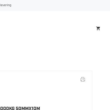
50MMX10M
 levering
antall
4000KG 50MMX10M