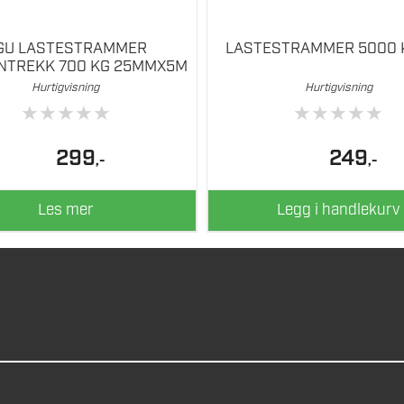
GU LASTESTRAMMER
LASTESTRAMMER 5000 
NTREKK 700 KG 25MMX5M
Hurtigvisning
Hurtigvisning
★
★
★
★
★
★
★
★
★
★
299
249
,-
,-
Les mer
Legg i handlekurv