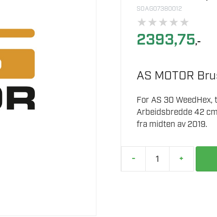
SOAG07380012
★
★
★
★
★
2393,75
,-
AS MOTOR Brus
For AS 30 WeedHex, til
Arbeidsbredde 42 cm. 
fra midten av 2019.
-
+
AS
30
FLETTET
BØRSTE,
STÅL