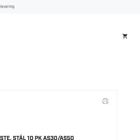
FLETTET
 levering
BØRSTE,
STÅL
10
PK
AS30/AS50
antall
STE, STÅL 10 PK AS30/AS50