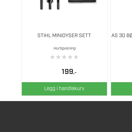
STIHL MINIDYSER SETT
AS 30 B
Hurtigvisning
★
★
★
★
★
199
,-
Legg i handlekurv