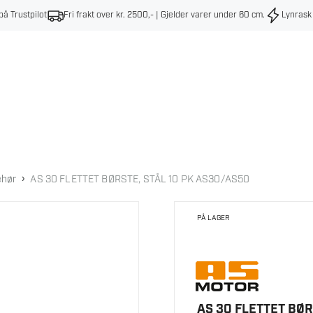
på Trustpilot
Fri frakt over kr. 2500,- | Gjelder varer under 60 cm
.
Lynrask
›
ehør
AS 30 FLETTET BØRSTE, STÅL 10 PK AS30/AS50
PÅ LAGER
AS 30 FLETTET BØR