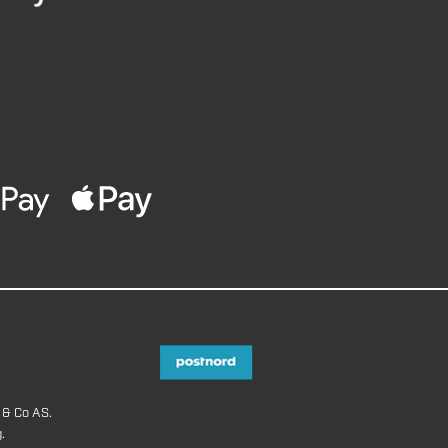
 & Co AS.
.