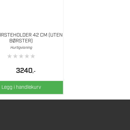
ØRSTEHOLDER 42 CM (UTEN
BØRSTER)
Hurtigvisning
★
★
★
★
★
3240
,-
Legg i handlekurv