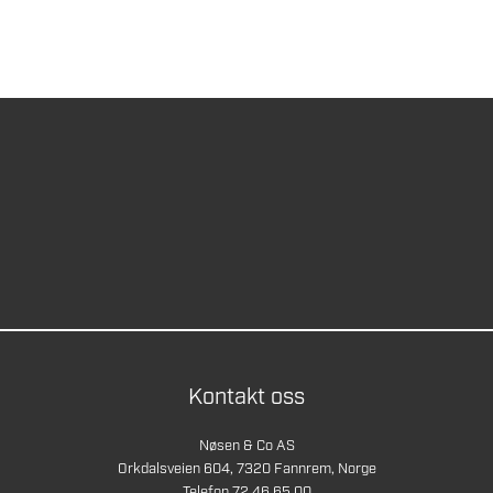
Kontakt oss
Nøsen & Co AS
Orkdalsveien 604, 7320 Fannrem, Norge
Telefon 72 46 65 00