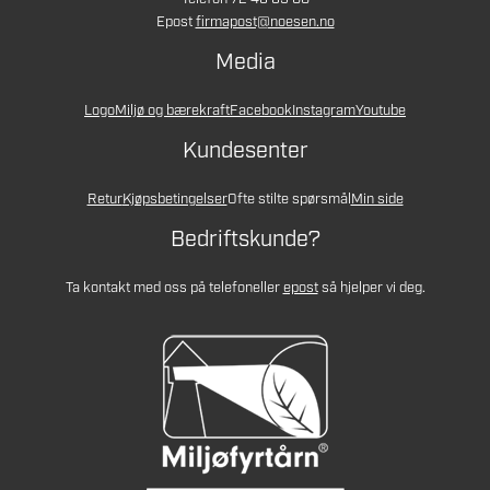
Epost
firmapost@noesen.no
Media
Logo
Miljø og bærekraft
Facebook
Instagram
Youtube
Kundesenter
Retur
Kjøpsbetingelser
Ofte stilte spørsmål
Min side
Bedriftskunde?
Ta kontakt med oss på telefon
eller
epost
så hjelper vi deg.