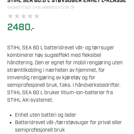
STIHL SEA 60.0 L STØVSUGER ENHET L-KLASSE
SA040117301
· EAN: 886661247219
★
★
★
★
★
2480
,-
STIHL SEA 60 L batteridrevet våt- og tørrsuger
kombinerer høy sugeeffekt med fleksibel
håndtering. Den er egnet for mobil rengjøring uten
strømtilkobling i nærheten av hjemmet, for
innvendig rengjøring av kjøretøy og for
semiprofesjonell bruk, f.eks. i håndverksbedrifter.
STIHL SEA 60 L bruker litium-ion-batterier fra
STIHL AK-systemet.
Enhet uten batteri og lader
Batteridrevet våt-/tørrstøvsuger for privat eller
semiprofesjonell bruk