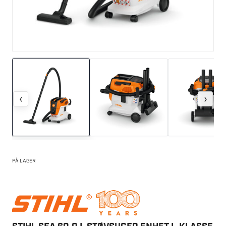
‹
›
PÅ LAGER