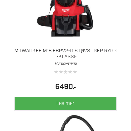
MILWAUKEE M18 FBPV2-0 STØVSUGER RYGG
L-KLASSE
Hurtigvisning
★
★
★
★
★
6490
,-
Les mer