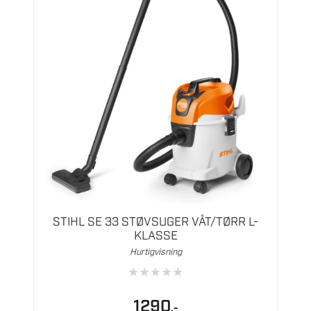
STIHL SE 33 STØVSUGER VÅT/TØRR L-
KLASSE
Hurtigvisning
★
★
★
★
★
1290
,-