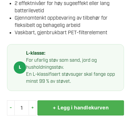
2 effektnivåer for høy sugeeffekt eller lang
batterilevetid
Gjennomtenkt oppbevaring av tilbehør for
fleksibelt og behagelig arbeid
Vaskbart, gjenbrukbart PET-filterelement
L-klasse:
For ufarlig støv som sand, jord og
husholdningsstøv.
L
En L-klassifisert støvsuger skal fange opp
minst 99 % av støvet.
-
+
+ Legg i handlekurven
STIHL
SEA
60.0