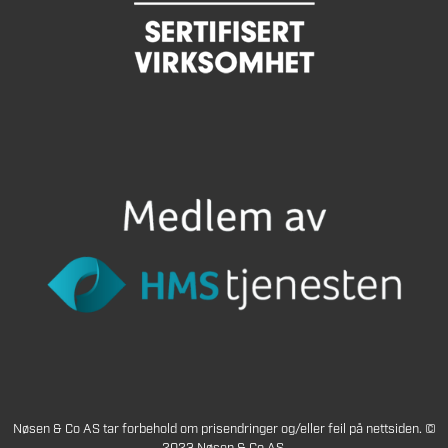
Nøsen & Co AS tar forbehold om prisendringer og/eller feil på nettsiden. ©