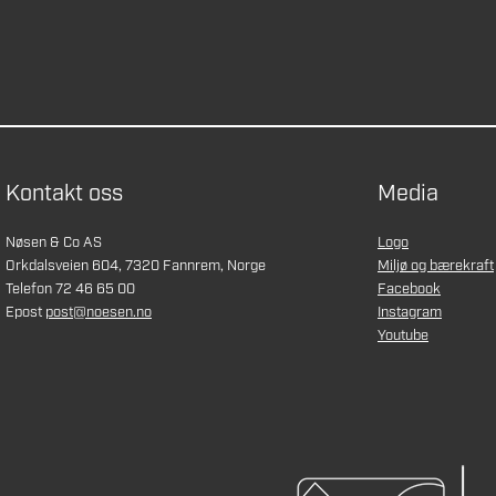
Kontakt oss
Media
Nøsen & Co AS
Logo
Orkdalsveien 604, 7320 Fannrem, Norge
Miljø og bærekraft
Telefon 72 46 65 00
Facebook
Epost
post@noesen.no
Instagram
Youtube