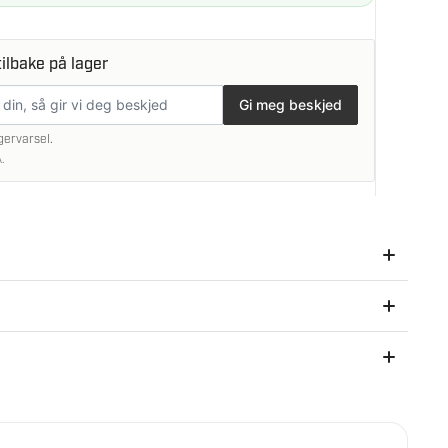
ilbake på lager
Gi meg beskjed
gervarsel.
.
så etter kjøpet.