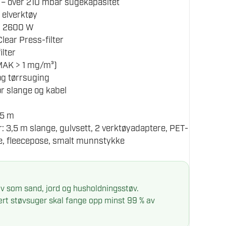
 – over 210 mbar sugekapasitet
 elverktøy
k: 2600 W
lear Press-filter
ilter
MAK > 1 mg/m³)
og tørrsuging
r slange og kabel
,5 m
: 3,5 m slange, gulvsett, 2 verktøyadaptere, PET-
ose, fleecepose, smalt munnstykke
tøv som sand, jord og husholdningsstøv.
sert støvsuger skal fange opp minst 99 % av