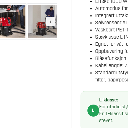
Effekt: 1000 W
Automodus for
Integrert utta
›
Selvrensende C
Vaskbart PET-f
Støvklasse L (
Egnet for våt- 
Oppbevaring fo
Blåsefunksjon
Kabellengde: 7
Standardutstyr
filter, papirp
L-klasse:
For ufarlig s
L
En L-klassifi
støvet.