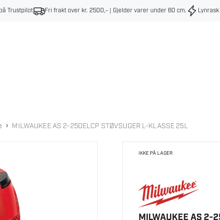
på Trustpilot
Fri frakt over kr. 2500,- | Gjelder varer under 60 cm
.
Lynrask
›
e
MILWAUKEE AS 2-250ELCP STØVSUGER L-KLASSE 25L
IKKE PÅ LAGER
MILWAUKEE AS 2-2