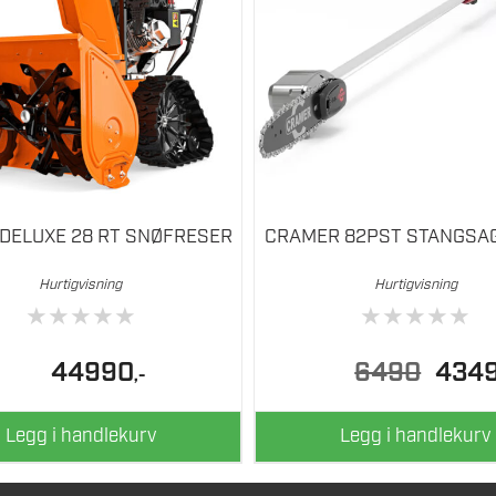
 DELUXE 28 RT SNØFRESER
CRAMER 82PST STANGSA
Hurtigvisning
Hurtigvisning
★
★
★
★
★
★
★
★
★
★
Opprinne
44990
6490
434
,-
pris
var:
6490.
Legg i handlekurv
Legg i handlekurv