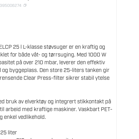
2395006274
CP 25 l L-klasse støvsuger er en kraftig og
viklet for både våt- og tørrsuging. Med 1000 W
sitet på over 210 mbar, leverer den effektiv
d og byggeplass. Den store 25-liters tanken gir
rensende Clear Press-filter sikrer stabil ytelse
ed bruk av elverktøy og integrert stikkontakt på
 til arbeid med kraftige maskiner. Vaskbart PET-
 og enkel vedlikehold.
25 liter