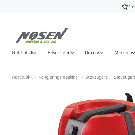
Hopp
4.9 
til
innhold
Nettbutikk
Bilverksted
Om oss
Min side
›
›
›
Nettbutikk
Rengjøringsmaskiner
Støvsugere
Støvsuger