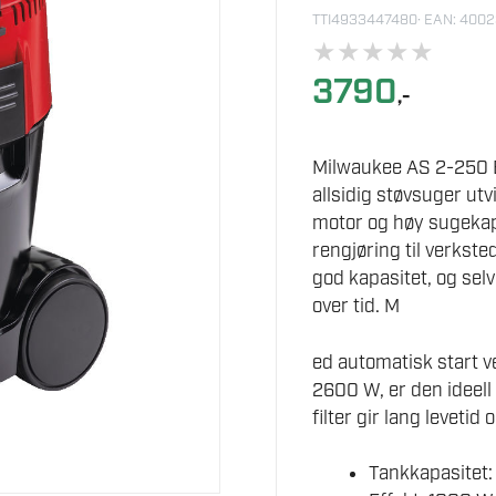
TTI4933447480
· EAN: 400
★
★
★
★
★
3790
,-
Milwaukee AS 2-250 EL
allsidig støvsuger ut
motor og høy sugekapa
rengjøring til verkste
god kapasitet, og selv
over tid. M
ed automatisk start v
2600 W, er den ideell
filter gir lang levetid
Tankkapasitet: 