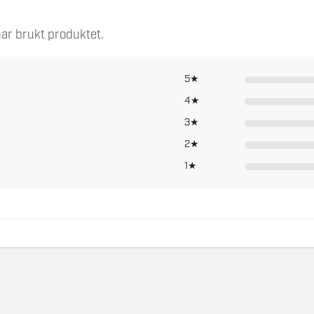
3 600
ar brukt produktet.
210
5★
1 000
4★
32
3★
3,5
2★
1★
L
3,5 m slange med gulvsett, 2 x verktøyad
smalt munnstykke
210
4933447480