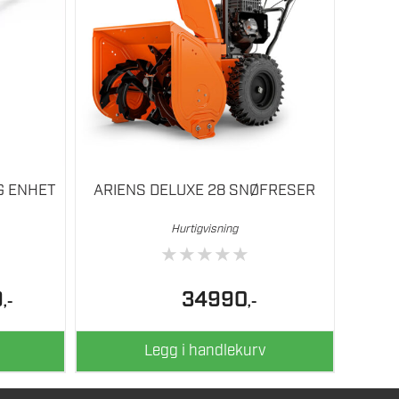
G ENHET
ARIENS DELUXE 28 SNØFRESER
Hurtigvisning
★
★
★
★
★
lig
Nåværende
9
34990
,-
,-
pris
er:
4349.
Legg i handlekurv