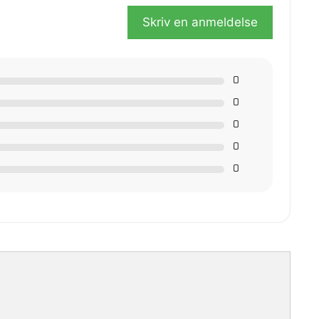
Skriv en anmeldelse
0
0
0
0
0
aptere, PET filter, 1 x papirpose, 1 x fleecepose, 1 x