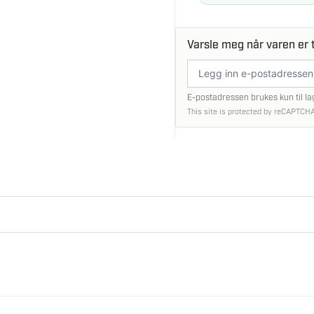
Varsle meg når varen er t
E-
postadresse
E-postadressen brukes kun til la
This site is protected by reCAPTCHA
3 600
25
 elektroverktøy.
18
Leveres uten koffert/bag
. Hos oss får du trygg handel, god rådgivning og oppfølging og