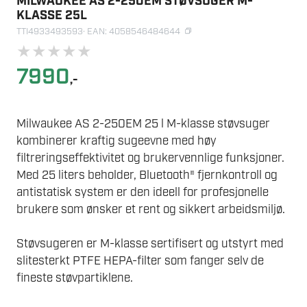
MILWAUKEE AS 2-250EM STØVSUGER M-
KLASSE 25L
TTI4933493593
· EAN: 4058546484644
★
★
★
★
★
7990
,-
Milwaukee AS 2-250EM 25 l M-klasse støvsuger
kombinerer kraftig sugeevne med høy
filtreringseffektivitet og brukervennlige funksjoner.
Med 25 liters beholder, Bluetooth® fjernkontroll og
antistatisk system er den ideell for profesjonelle
brukere som ønsker et rent og sikkert arbeidsmiljø.
Støvsugeren er M-klasse sertifisert og utstyrt med
slitesterkt PTFE HEPA-filter som fanger selv de
fineste støvpartiklene.