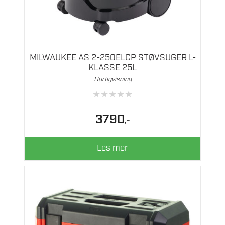
MILWAUKEE AS 2-250ELCP STØVSUGER L-
KLASSE 25L
Hurtigvisning
★
★
★
★
★
3790
,-
Les mer