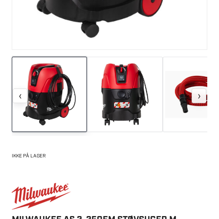
‹
›
IKKE PÅ LAGER