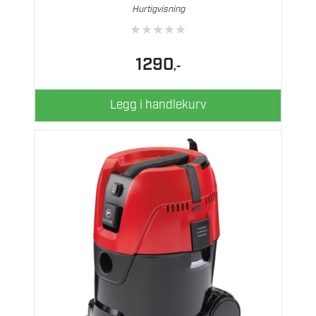
Hurtigvisning
★
★
★
★
★
1290
,-
Legg i handlekurv