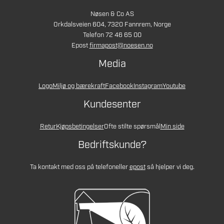
Nøsen & Co AS
Orkdalsveien 604, 7320 Fannrem, Norge
Telefon 72 46 65 00
Epost
firmapost@noesen.no
Media
Logo
Miljø og bærekraft
Facebook
Instagram
Youtube
Kundesenter
Retur
Kjøpsbetingelser
Ofte stilte spørsmål
Min side
Bedriftskunde?
Ta kontakt med oss på telefon
eller
epost
så hjelper vi deg.