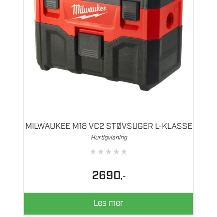
MILWAUKEE M18 VC2 STØVSUGER L-KLASSE
Hurtigvisning
★
★
★
★
★
2690
,-
Les mer