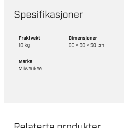
Vekt (kg)
8,0
Spesifikasjoner
Lyd (dB)
69
Vibrasjonsnivå (m/s²)
2,5
Fraktvekt
Dimensjoner
10 kg
80 × 50 × 50 cm
Merke
Milwaukee
Relaterte produkter