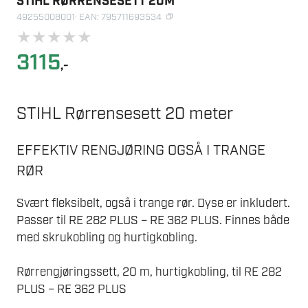
STIHL RØRRENSESETT 20M
49255008001
· EAN: 795711693534
★
★
★
★
★
3115
,-
STIHL Rørrensesett 20 meter
EFFEKTIV RENGJØRING OGSÅ I TRANGE
RØR
Svært fleksibelt, også i trange rør. Dyse er inkludert.
Passer til RE 282 PLUS – RE 362 PLUS. Finnes både
med skrukobling og hurtigkobling.
Rørrengjøringssett, 20 m, hurtigkobling, til RE 282
PLUS – RE 362 PLUS