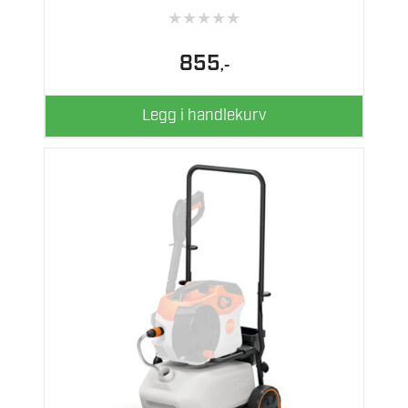
★
★
★
★
★
855
,-
Legg i handlekurv