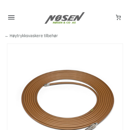
Hopp
til
innhold
← Høytrykksvaskere tilbehør