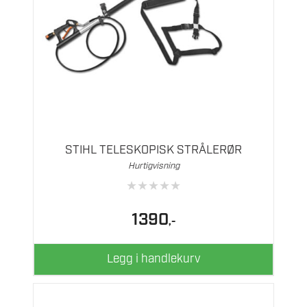
STIHL TELESKOPISK STRÅLERØR
Hurtigvisning
★
★
★
★
★
1390
,-
Legg i handlekurv