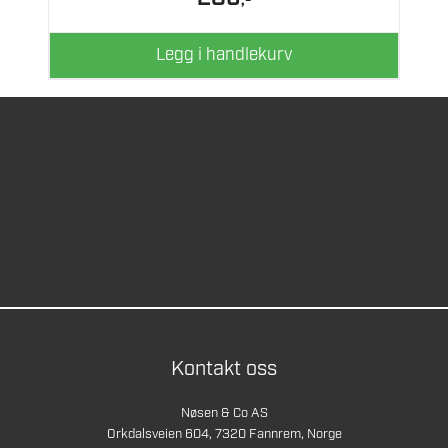
,-
Legg i handlekurv
Kontakt oss
Nøsen & Co AS
Orkdalsveien 604, 7320 Fannrem, Norge