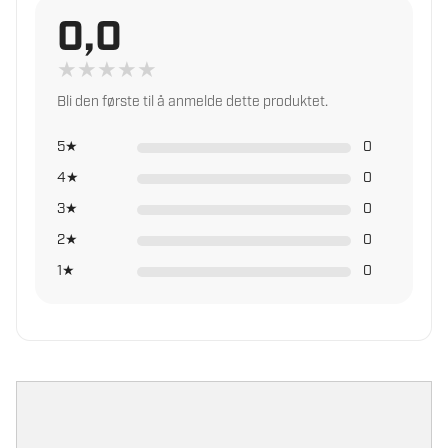
0,0
Rask levering fra vårt lager
★
★
★
★
★
Les mer om trygg handel i norsk faghandel
Bli den første til å anmelde dette produktet.
5★
0
4★
0
3★
0
2★
0
1★
0