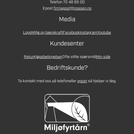
Telefon 72 46 65 00
Epost
firmapost@noesen.no
Media
Logo
Miljø og bærekraft
Facebook
Instagram
Youtube
Kundesenter
Retur
Kjøpsbetingelser
Ofte stilte spørsmål
Min side
Bedriftskunde?
Ta kontakt med oss på telefon
eller
epost
så hjelper vi deg.