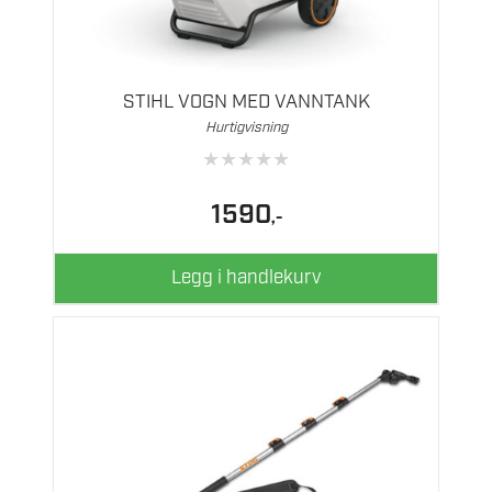
STIHL VOGN MED VANNTANK
Hurtigvisning
★
★
★
★
★
1590
,-
Legg i handlekurv