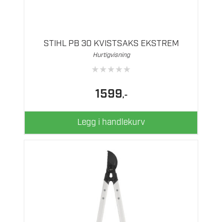
STIHL PB 30 KVISTSAKS EKSTREM
Hurtigvisning
★
★
★
★
★
1599
,-
Legg i handlekurv