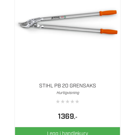
STIHL PB 20 GRENSAKS
Hurtigvisning
★
★
★
★
★
1369
,-
Legg i handlekurv