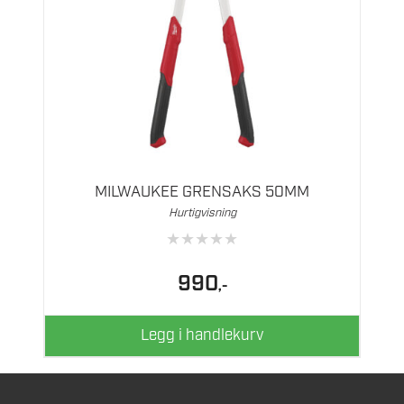
MILWAUKEE GRENSAKS 50MM
Hurtigvisning
★
★
★
★
★
990
,-
Legg i handlekurv