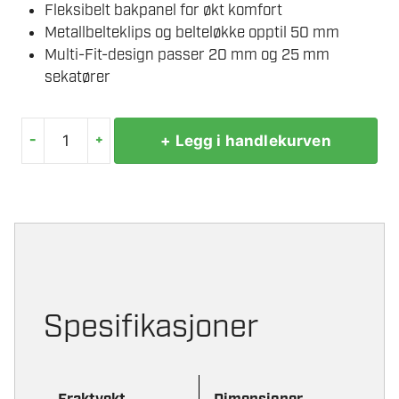
Fleksibelt bakpanel for økt komfort
Metallbelteklips og belteløkke opptil 50 mm
Multi-Fit-design passer 20 mm og 25 mm
sekatører
-
+
+ Legg i handlekurven
MILWAUKEE
HYLSTER
TIL
BESKJÆRINGSSAKS
antall
Spesifikasjoner