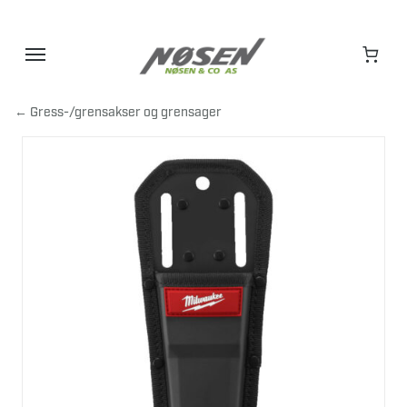
Hopp
til
innhold
← Gress-/grensakser og grensager