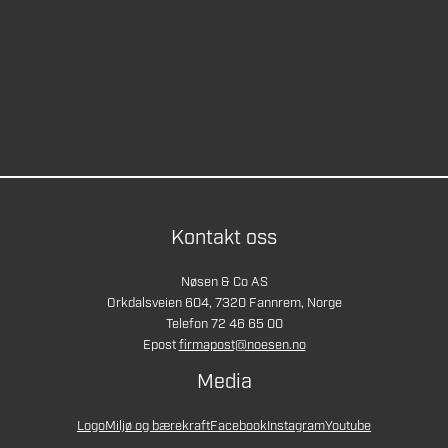
Kontakt oss
Nøsen & Co AS
Orkdalsveien 604, 7320 Fannrem, Norge
Telefon 72 46 65 00
Epost
firmapost@noesen.no
Media
Logo
Miljø og bærekraft
Facebook
Instagram
Youtube