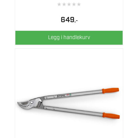
★
★
★
★
★
649
,-
Legg i handlekurv