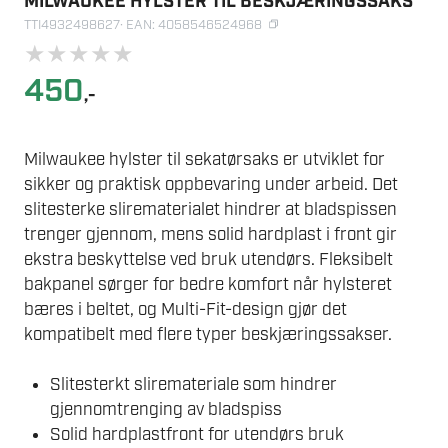
MILWAUKEE HYLSTER TIL BESKJÆRINGSSAKS
TTI4932498627
· EAN: 4058546524968
★
★
★
★
★
450
,-
Milwaukee hylster til sekatørsaks er utviklet for
sikker og praktisk oppbevaring under arbeid. Det
slitesterke slirematerialet hindrer at bladspissen
trenger gjennom, mens solid hardplast i front gir
ekstra beskyttelse ved bruk utendørs. Fleksibelt
bakpanel sørger for bedre komfort når hylsteret
bæres i beltet, og Multi-Fit-design gjør det
kompatibelt med flere typer beskjæringssakser.
Slitesterkt sliremateriale som hindrer
gjennomtrenging av bladspiss
Solid hardplastfront for utendørs bruk