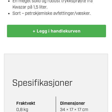
En meget solid og robust trykksprøyte fra
Kwazar på 1,5 liter.
Sort – petrokjemiske avfettinger/væsker.
+ Legg i handlekurven
KWAZAR
VENUS
SOLVENT
LINE
1,5L
SVART
PUMPEKANNE
PETROKJEMISK
Spesifikasjoner
antall
Fraktvekt
Dimensjoner
0,8 kg
34 × 17 × 17 cm