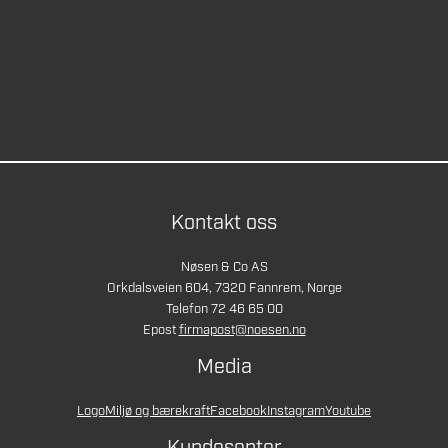
Kontakt oss
Nøsen & Co AS
Orkdalsveien 604, 7320 Fannrem, Norge
Telefon 72 46 65 00
Epost
firmapost@noesen.no
Media
Logo
Miljø og bærekraft
Facebook
Instagram
Youtube