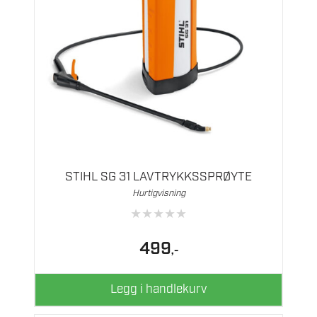
STIHL SG 31 LAVTRYKKSSPRØYTE
Hurtigvisning
★
★
★
★
★
499
,-
Legg i handlekurv