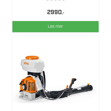
★
★
★
★
★
2990
,-
Les mer