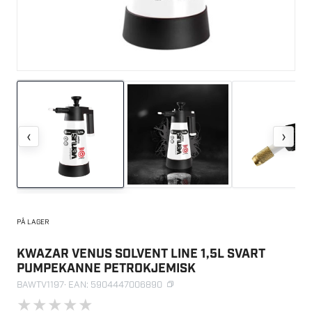
‹
›
PÅ LAGER
KWAZAR VENUS SOLVENT LINE 1,5L SVART
PUMPEKANNE PETROKJEMISK
BAWTV1197
· EAN: 5904447006890
★
★
★
★
★