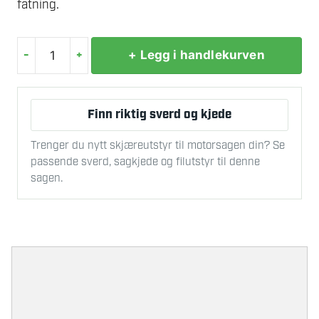
fatning.
-
+
+ Legg i handlekurven
OLJEFILTERTANG
M/3
BEN
Finn riktig sverd og kjede
antall
Trenger du nytt skjæreutstyr til motorsagen din? Se
passende sverd, sagkjede og filutstyr til denne
sagen.