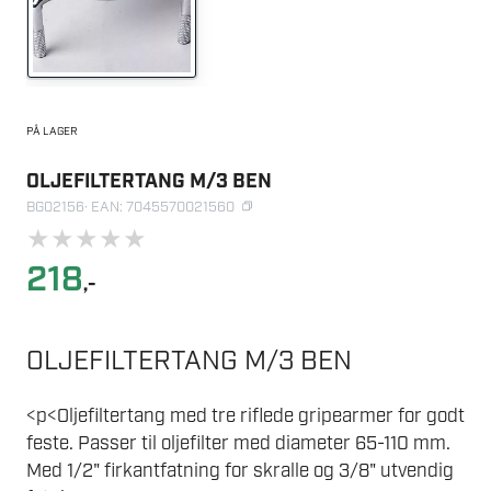
PÅ LAGER
OLJEFILTERTANG M/3 BEN
BG02156
· EAN: 7045570021560
★
★
★
★
★
218
,-
OLJEFILTERTANG M/3 BEN
<p<Oljefiltertang med tre riflede gripearmer for godt
feste. Passer til oljefilter med diameter 65-110 mm.
Med 1/2" firkantfatning for skralle og 3/8" utvendig