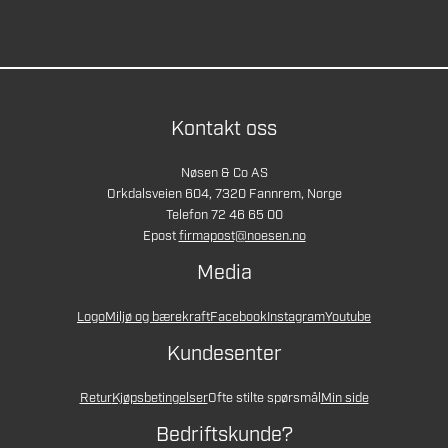
Kontakt oss
Nøsen & Co AS
Orkdalsveien 604, 7320 Fannrem, Norge
Telefon 72 46 65 00
Epost
firmapost@noesen.no
Media
Logo
Miljø og bærekraft
Facebook
Instagram
Youtube
Kundesenter
Retur
Kjøpsbetingelser
Ofte stilte spørsmål
Min side
Bedriftskunde?