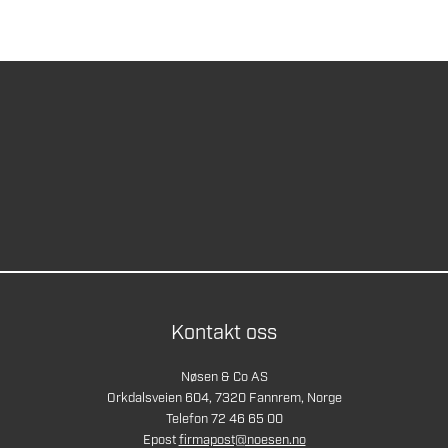
Kontakt oss
Nøsen & Co AS
Orkdalsveien 604, 7320 Fannrem, Norge
Telefon 72 46 65 00
Epost
firmapost@noesen.no