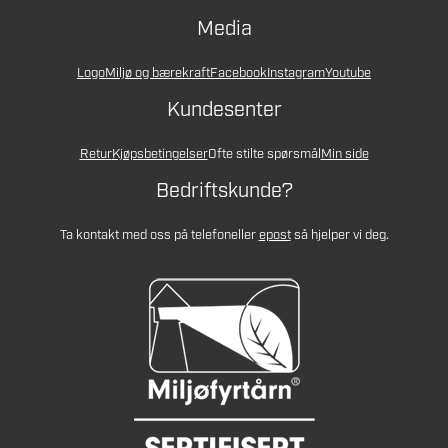
Media
Logo
Miljø og bærekraft
Facebook
Instagram
Youtube
Kundesenter
Retur
Kjøpsbetingelser
Ofte stilte spørsmål
Min side
Bedriftskunde?
Ta kontakt med oss på telefon
eller
epost
så hjelper vi deg.