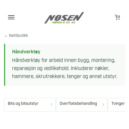
Hopp
til
innhold
← Nettbutikk
Håndverktøy
Håndverktøy for arbeid innen bygg, montering,
reparasjon og vedlikehold. Inkluderer nøkler,
hammere, skrutrekkere, tenger og annet utstyr.
Bits og bitsutstyr
Overflatebehandling