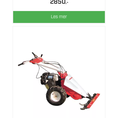
2850
,-
Les mer