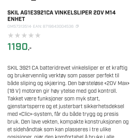
SKIL AG1E3921CA VINKELSLIPER 20V M14
ENHET
OM57313514
· EAN: 8719643004536
★
★
★
★
★
1190
,-
SKIL 3921 CA batteridrevet vinkelsliper er et kraftig
og brukervennlig verktøy som passer perfekt til
både sliping og skjæring. Den børsteløse «20V Max»
(18 V) motoren gir høy ytelse med god kontroll.
Takket være funksjoner som myk start,
gjenstartsperre og et justerbart sikkerhetsdeksel
med «Clic»-system, får du både trygg og presis
bruk. Den lave vekten, kompakte konstruksjonen og
et sidehåndtak som kan plasseres i tre ulike
posisjoner, gjør den komfortabel å bruke i alle