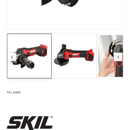
‹
›
PÅ LAGER