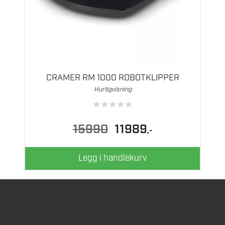
CRAMER RM 1000 ROBOTKLIPPER
Hurtigvisning
★
★
★
★
★
Opprinnelig
Nåværende
15990
11989
,-
pris
pris
var:
er:
15990.
11989.
Legg i handlekurv