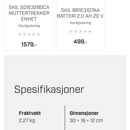
SKIL SD1E3280CA
Usikkerhet vibrasjon
1,5 m/s²
SKIL BR1E3107AA
MUTTERTREKKER
(K)
BATTERI 2.0 AH 20 V
ENHET
Hurtigvisning
Hurtigvisning
Produktinformasjon
★
★
★
★
★
★
★
★
★
★
EAN
8719643004536
499
,-
1579
,-
Order Number
AG1E3921CA
Spesifikasjoner
Fraktvekt
Dimensjoner
2,27 kg
30 × 16 × 12 cm