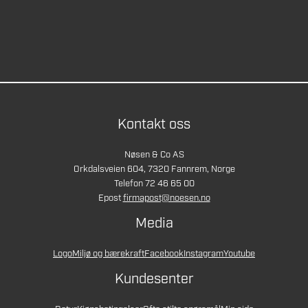
Kontakt oss
Nøsen & Co AS
Orkdalsveien 604, 7320 Fannrem, Norge
Telefon 72 46 65 00
Epost
firmapost@noesen.no
Media
Logo
Miljø og bærekraft
Facebook
Instagram
Youtube
Kundesenter