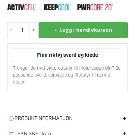
-
+
+ Legg i handlekurven
SKIL
AG1E3921CA
VINKELSLIPER
Finn riktig sverd og kjede
20V
M14
Trenger du nytt skjæreutstyr til motorsagen din? Se
ENHET
passende sverd, sagkjede og filutstyr til denne
antall
sagen.
PRODUKTINFORMASJON
Informasjon
TEKNISKE DATA