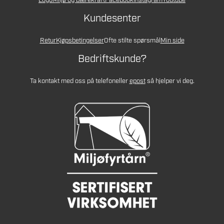
Logo
Miljø og bærekraft
Facebook
Instagram
Youtube
Kundesenter
Retur
Kjøpsbetingelser
Ofte stilte spørsmål
Min side
Bedriftskunde?
Ta kontakt med oss på telefon
eller
epost
så hjelper vi deg.