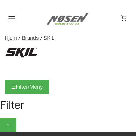
Hopp
til
innhold
Hjem
/
Brands
/ SKIL
☰
Filter/Meny
Filter
×