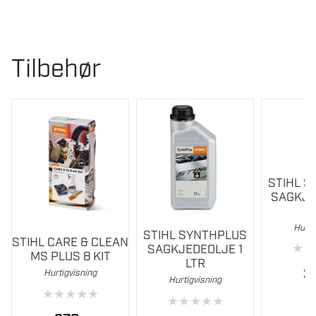
66
DL
.325"
Tilbehør
RAPID
MICRO
(RM),
1,5
MM
antall
STIHL 
SAGKJE
Hurti
STIHL SYNTHPLUS
STIHL CARE & CLEAN
★
★
SAGKJEDEOLJE 1
MS PLUS 8 KIT
LTR
3
Hurtigvisning
Hurtigvisning
★
★
★
★
★
★
★
★
★
★