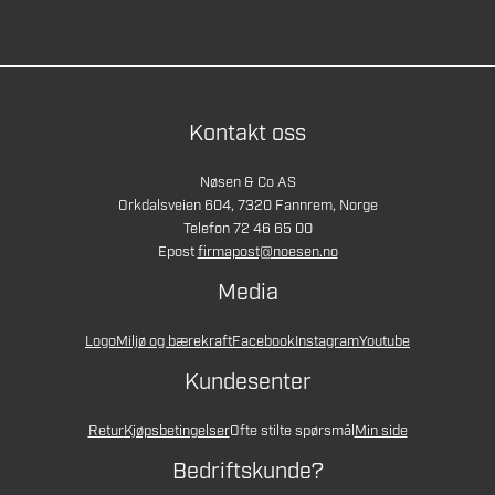
Kontakt oss
Nøsen & Co AS
Orkdalsveien 604, 7320 Fannrem, Norge
Telefon 72 46 65 00
Epost
firmapost@noesen.no
Media
Logo
Miljø og bærekraft
Facebook
Instagram
Youtube
Kundesenter
Retur
Kjøpsbetingelser
Ofte stilte spørsmål
Min side
Bedriftskunde?