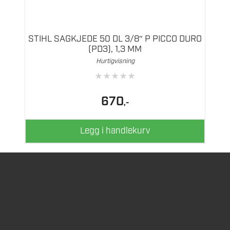
STIHL SAGKJEDE 50 DL 3/8″ P PICCO DURO
(PD3), 1,3 MM
Hurtigvisning
★
★
★
★
★
670
,-
Legg i handlekurv