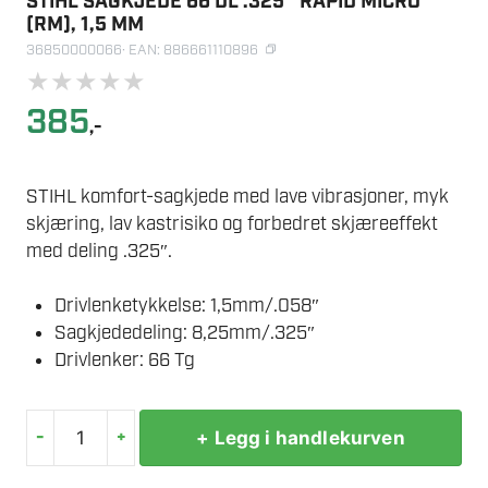
STIHL SAGKJEDE 66 DL .325″ RAPID MICRO
(RM), 1,5 MM
36850000066
· EAN: 886661110896
★
★
★
★
★
385
,-
STIHL komfort-sagkjede med lave vibrasjoner, myk
skjæring, lav kastrisiko og forbedret skjæreeffekt
med deling .325″.
Drivlenketykkelse: 1,5mm/.058″
Sagkjededeling: 8,25mm/.325″
Drivlenker: 66 Tg
-
+
+ Legg i handlekurven
STIHL
SAGKJEDE