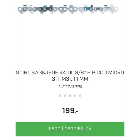
STIHL SAGKJEDE 44 DL 3/8″ P PICCO MICRO
3 (PM3), 1,1 MM
Hurtigvisning
★
★
★
★
★
199
,-
Legg i handlekurv