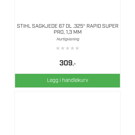
STIHL SAGKJEDE 67 DL .325″ RAPID SUPER
PRO, 1,3 MM
Hurtigvisning
★
★
★
★
★
309
,-
Legg i handlekurv