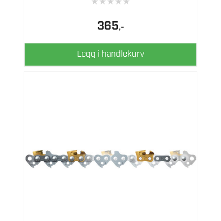
★
★
★
★
★
365
,-
Legg i handlekurv