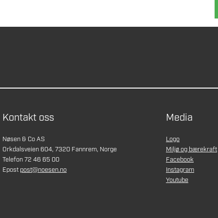
Kontakt oss
Media
Nøsen & Co AS
Logo
Orkdalsveien 604, 7320 Fannrem, Norge
Miljø og bærekraft
Telefon 72 46 65 00
Facebook
Epost
post@noesen.no
Instagram
Youtube