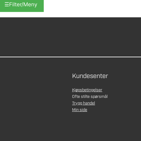
☰
Filter/Meny
Kundesenter
Kjøpsbetingelser
Ofte stilte spørsmål
Trygg handel
Min side