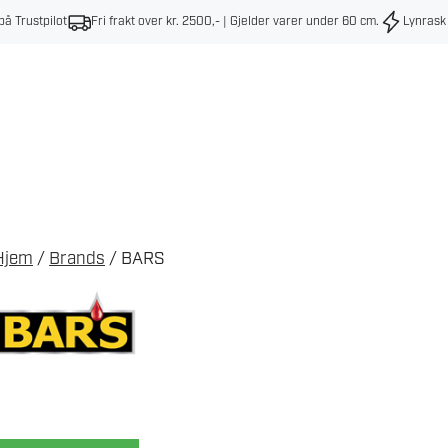
på Trustpilot
Fri frakt over kr. 2500,- | Gjelder varer under 60 cm
.
Lynrask
Hjem
/
Brands
/ BARS