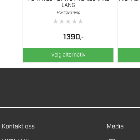
LANG
Hurtigvisning
★
★
★
★
★
1390
,-
Velg alternativ
Kontakt oss
Media