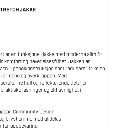
STRETCH JAKKE
er en funksjonell jakke med moderne slim fit
ir komfort og bevegelsesfrihet. Jakken er
ach™ panelkonstruksjon som reduserer friksjon
t i armene og overkroppen. Med
aserskårne hull og reflekterende detaljer
raktiske løsninger og økt synlighet i
ropean Community Design
og brystlomme med glidelås
r for oppbevaring