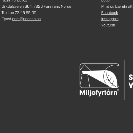
Nøsen & Co AS
Logo
Orkdalsveien 604, 7320 Fannrem, Norge
Miljø og bærekraft
Telefon 72 46 65 00
Facebook
Epost
post@noesen.no
Instagram
Youtube