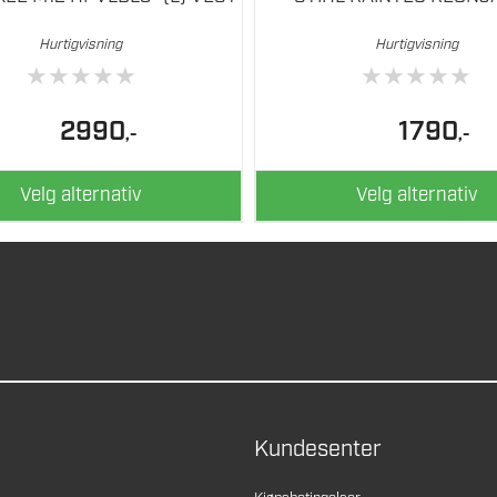
Hurtigvisning
Hurtigvisning
★
★
★
★
★
★
★
★
★
★
2990
1790
,-
,-
Velg alternativ
Velg alternativ
Kundesenter