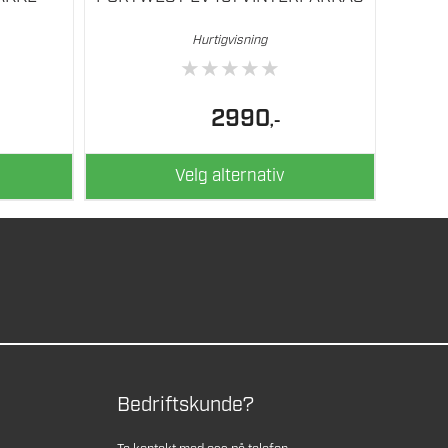
Hurtigvisning
★
★
★
★
★
2990
,-
Velg alternativ
Bedriftskunde?