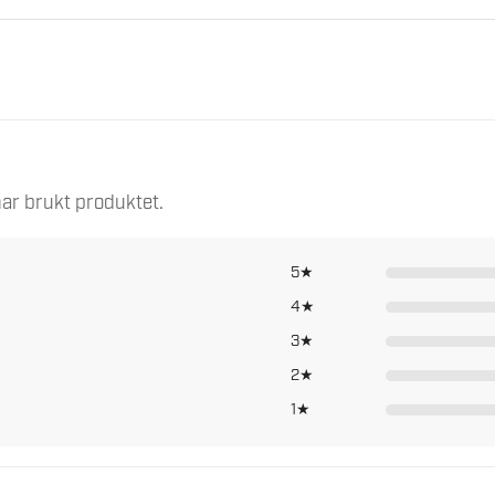
antall
. Hos oss får du trygg handel, god rådgivning og oppfølging og
ar brukt produktet.
5★
4★
3★
2★
1★