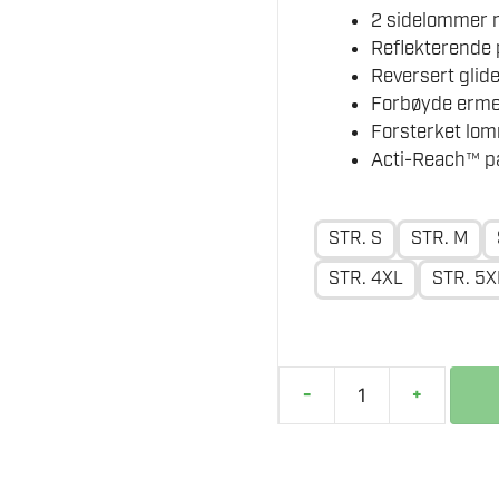
2 sidelommer m
Reflekterende p
Reversert glide
Forbøyde ermer
Forsterket lo
Acti-Reach™ pa
STR. S
STR. M
STR. 4XL
STR. 5X
-
+
PORTWEST
EV475
STRETCH
JAKKE