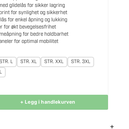
ed glidelås for sikker lagring
rint for synlighet og sikkerhet
lås for enkel åpning og lukking
 for økt bevegelsesfrihet
mmeåpning for bedre holdbarhet
neler for optimal mobilitet
STR. L
STR. XL
STR. XXL
STR. 3XL
L
+ Legg i handlekurven