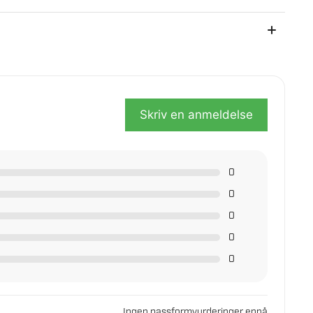
så etter kjøpet.
Skriv en anmeldelse
0
0
0
0
0
Ingen passformvurderinger ennå