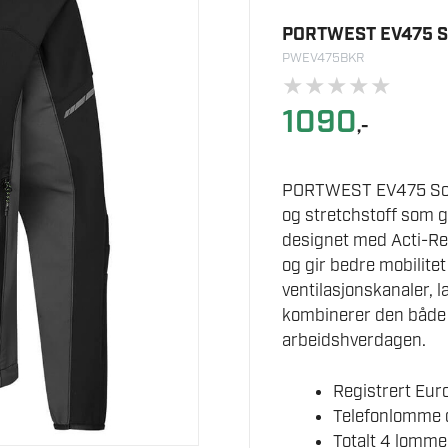
PORTWEST EV475 
PWEV475BKR
★
★
★
★
★
1090
,-
PORTWEST EV475 Sort 
og stretchstoff som g
designet med Acti-Re
og gir bedre mobilite
ventilasjonskanaler, l
kombinerer den både p
arbeidshverdagen.
Registrert Eu
Telefonlomme 
Totalt 4 lomme