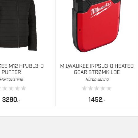
e
n
EE M12 HPJBL3-0
MILWAUKEE IRPSU3-0 HEATED
PUFFER
GEAR STRØMKILDE
Hurtigvisning
Hurtigvisning
★
★
★
★
★
★
★
★
★
★
3290
1452
,-
,-