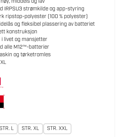
 høy, middels og lav
d IRPSU3 strømkilde og app-styring
erk ripstop-polyester (100 % polyester)
elås og fleksibel plassering av batteriet
ett konstruksjon
i livet og mansjetter
 alle M12™-batterier
askin og tørketromles
2XL
STR. L
STR. XL
STR. XXL