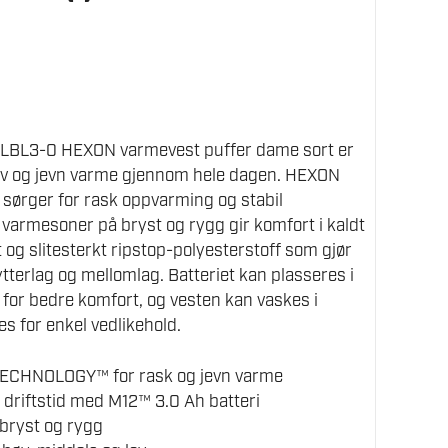
BL3-0 HEXON varmevest puffer dame sort er
ektiv og jevn varme gjennom hele dagen. HEXON
rger for rask oppvarming og stabil
varmesoner på bryst og rygg gir komfort i kaldt
t og slitesterkt ripstop-polyesterstoff som gjør
terlag og mellomlag. Batteriet kan plasseres i
 for bedre komfort, og vesten kan vaskes i
s for enkel vedlikehold.
ECHNOLOGY™ for rask og jevn varme
s driftstid med M12™ 3.0 Ah batteri
bryst og rygg