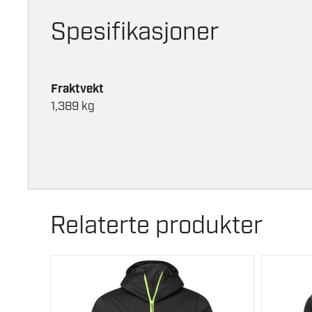
Spesifikasjoner
Fraktvekt
1,389 kg
Relaterte produkter
Dette
Dette
produktet
produkte
har
har