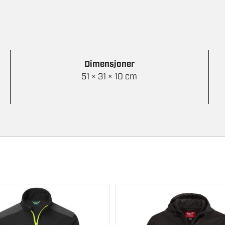
Dimensjoner
51 × 31 × 10 cm
Dette
t
produktet
har