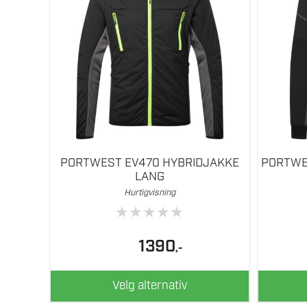
flere
flere
varianter.
varianter.
Alternativene
Alternati
kan
kan
velges
velges
på
på
produktsiden
produkts
PORTWEST EV470 HYBRIDJAKKE
PORTWE
LANG
Hurtigvisning
★
★
★
★
★
1390
,-
Velg alternativ