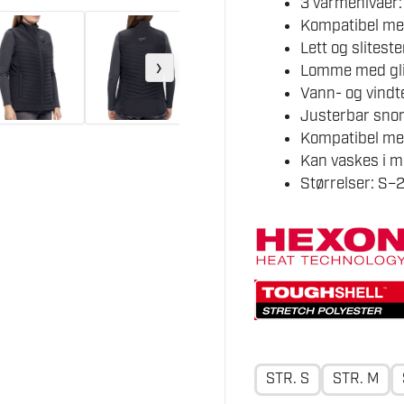
3 varmenivåer:
Kompatibel me
Lett og slitest
›
Lomme med glid
Vann- og vindt
Justerbar snor 
Kompatibel med
Kan vaskes i m
Størrelser: S–
STR. S
STR. M