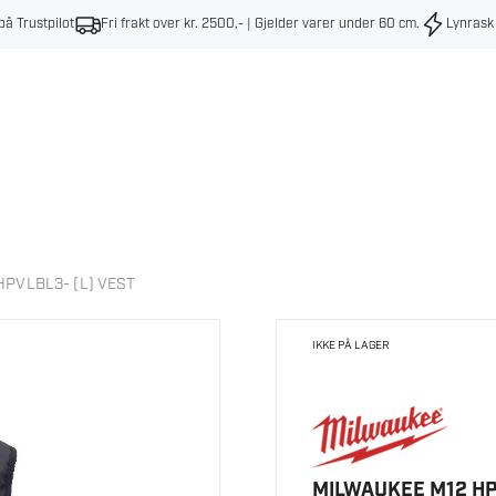
på Trustpilot
Fri frakt over kr. 2500,- | Gjelder varer under 60 cm
.
Lynrask
PVLBL3- (L) VEST
IKKE PÅ LAGER
MILWAUKEE M12 HP