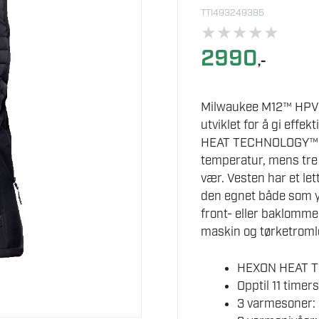
TTI493249385
★
★
★
★
★
2990
,-
Milwaukee M12™ HPVL
utviklet for å gi eff
HEAT TECHNOLOGY™ sø
temperatur, mens tre 
vær. Vesten har et let
den egnet både som yt
front- eller baklomme
maskin og tørketromle
HEXON HEAT T
Opptil 11 timer
3 varmesoner: 