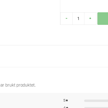
-
+
MILWAUKEE
M12
HPVLBL3-
(L)
VEST
Varmejakken kan brukes til å varme opp
antall
på lavt nivå for kontinuerlig bruk. Ikke
510 x 313 x 103
. Hos oss får du trygg handel, god rådgivning og oppfølging og
Sort
ar brukt produktet.
Gaveboks
100 % polyester
5★