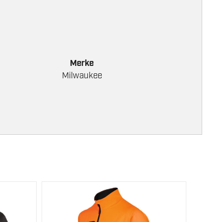
Merke
Milwaukee
Dette
produktet
har