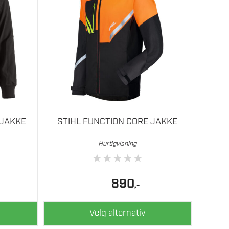
flere
varianter.
Alternativene
kan
velges
på
produktsiden
 JAKKE
STIHL FUNCTION CORE JAKKE
Hurtigvisning
★
★
★
★
★
890
,-
Velg alternativ