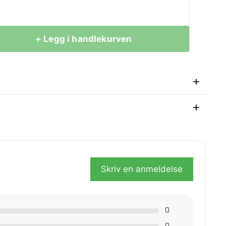
+ Legg i handlekurven
 kroppen i kalde omgivelser. Sett varmeinnstillingen
 bruk produktet på annen måte enn tiltenkt bruk.
så etter kjøpet.
Skriv en anmeldelse
0