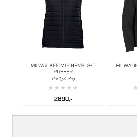
flere
flere
varianter.
varianter.
Alternativene
Alternativen
kan
kan
velges
velges
på
på
produktsiden
produktside
MILWAUKEE M12 HPVBL3-0
MILWAUK
PUFFER
Hurtigvisning
★
★
★
★
★
2690
,-