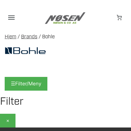
Hopp
til
innhold
Hjem
/
Brands
/ Bohle
☰
Filter/Meny
Filter
×