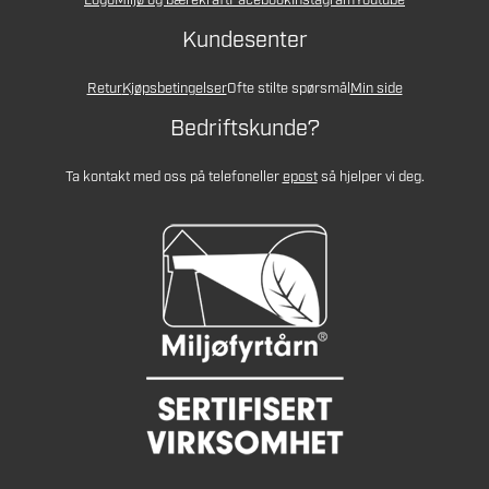
Logo
Miljø og bærekraft
Facebook
Instagram
Youtube
Kundesenter
Retur
Kjøpsbetingelser
Ofte stilte spørsmål
Min side
Bedriftskunde?
Ta kontakt med oss på telefon
eller
epost
så hjelper vi deg.