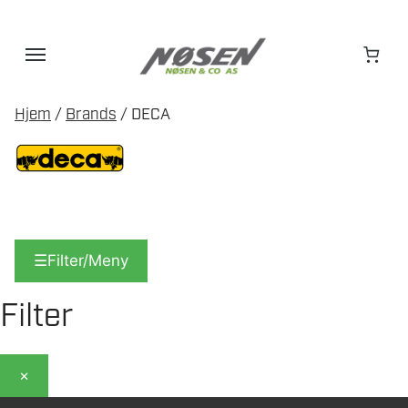
Hopp
til
innhold
Hjem
/
Brands
/ DECA
☰
Filter/Meny
Filter
×