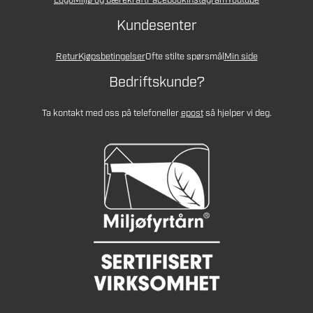
Logo
Miljø og bærekraft
Facebook
Instagram
Youtube
Kundesenter
Retur
Kjøpsbetingelser
Ofte stilte spørsmål
Min side
Bedriftskunde?
Ta kontakt med oss på telefon
eller
epost
så hjelper vi deg.