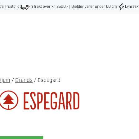
på Trustpilot
Fri frakt over kr. 2500,- | Gjelder varer under 60 cm
.
Lynrask
Hjem
/
Brands
/ Espegard