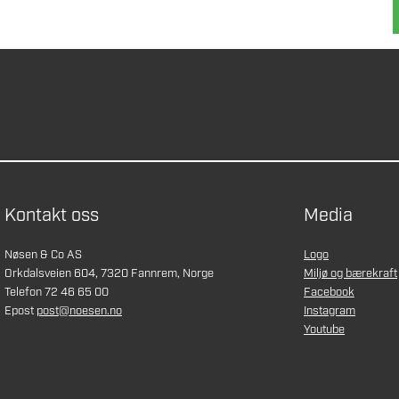
Kontakt oss
Media
Nøsen & Co AS
Logo
Orkdalsveien 604, 7320 Fannrem, Norge
Miljø og bærekraft
Telefon 72 46 65 00
Facebook
Epost
post@noesen.no
Instagram
Youtube