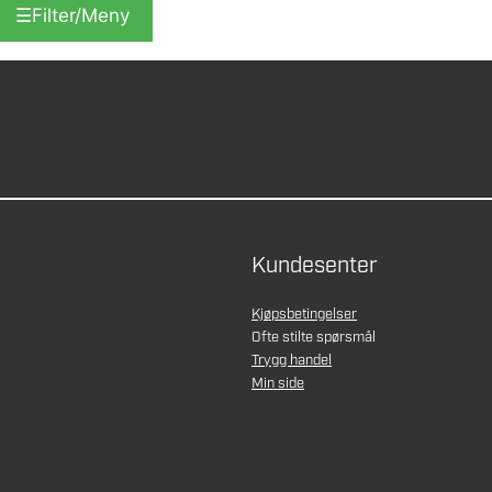
☰
Filter/Meny
Kundesenter
Kjøpsbetingelser
Ofte stilte spørsmål
Trygg handel
Min side