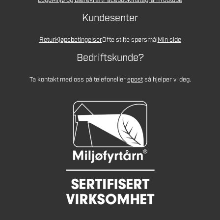
Logo
Miljø og bærekraft
Facebook
Instagram
Youtube
Kundesenter
Retur
Kjøpsbetingelser
Ofte stilte spørsmål
Min side
Bedriftskunde?
Ta kontakt med oss på telefon
eller
epost
så hjelper vi deg.