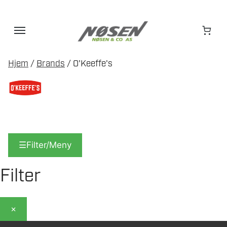
Hopp
til
innhold
Hjem
/
Brands
/ O'Keeffe's
☰
Filter/Meny
Filter
×