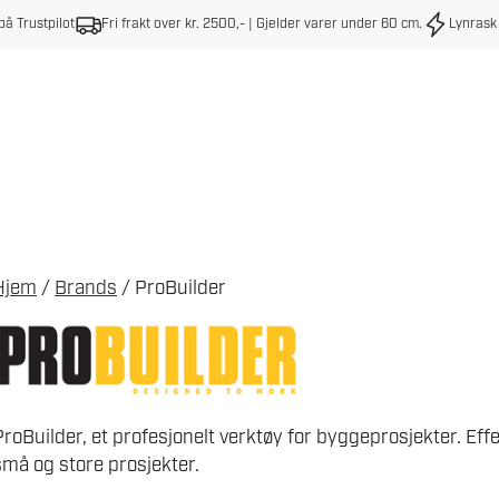
på Trustpilot
Fri frakt over kr. 2500,- | Gjelder varer under 60 cm
.
Lynrask
Hjem
/
Brands
/ ProBuilder
ProBuilder, et profesjonelt verktøy for byggeprosjekter. Eff
små og store prosjekter.