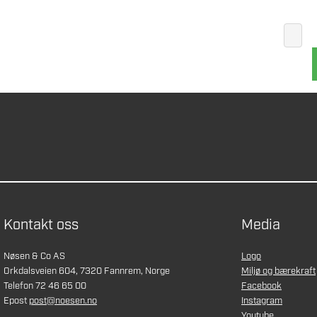
Kontakt oss
Media
Nøsen & Co AS
Logo
Orkdalsveien 604, 7320 Fannrem, Norge
Miljø og bærekraft
Telefon 72 46 65 00
Facebook
Epost
post@noesen.no
Instagram
Youtube