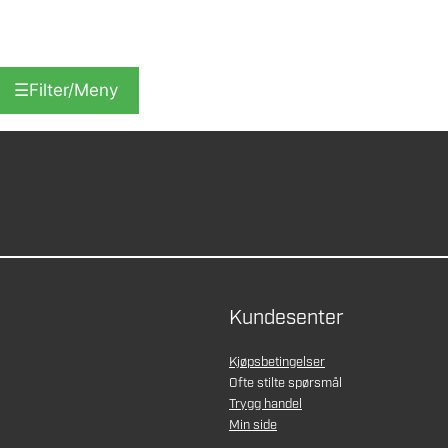
☰
Filter/Meny
Kundesenter
Kjøpsbetingelser
Ofte stilte spørsmål
Trygg handel
Min side