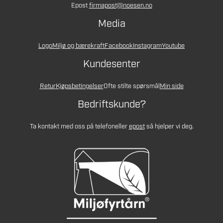
Epost
firmapost@noesen.no
Media
Logo
Miljø og bærekraft
Facebook
Instagram
Youtube
Kundesenter
Retur
Kjøpsbetingelser
Ofte stilte spørsmål
Min side
Bedriftskunde?
Ta kontakt med oss på telefon
eller
epost
så hjelper vi deg.