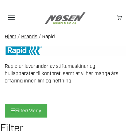
Hopp
til
innhold
Hjem
/
Brands
/ Rapid
Rapid er leverandør av stiftemaskiner og
hullapparater til kontoret, samt at vi har mange års
erfaring innen lim og heftning.
☰
Filter/Meny
Filter