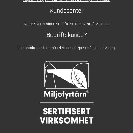
Logo
Miljø og bærekraft
Facebook
Instagram
Youtube
Kundesenter
Retur
Kjøpsbetingelser
Ofte stilte spørsmål
Min side
Bedriftskunde?
Ta kontakt med oss på telefon
eller
epost
så hjelper vi deg.