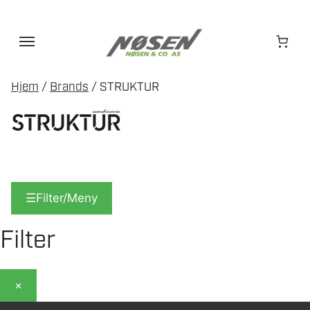
Hopp
til
innhold
Hjem
/
Brands
/ STRUKTUR
☰
Filter/Meny
Filter
×