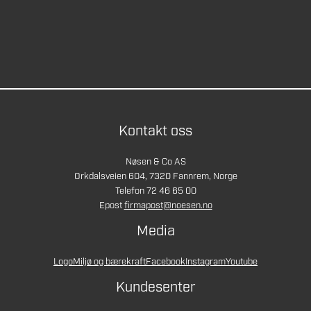
Kontakt oss
Nøsen & Co AS
Orkdalsveien 604, 7320 Fannrem, Norge
Telefon 72 46 65 00
Epost
firmapost@noesen.no
Media
Logo
Miljø og bærekraft
Facebook
Instagram
Youtube
Kundesenter