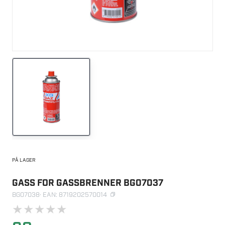
PÅ LAGER
GASS FOR GASSBRENNER BG07037
BG07038
· EAN: 8719202570014
★
★
★
★
★