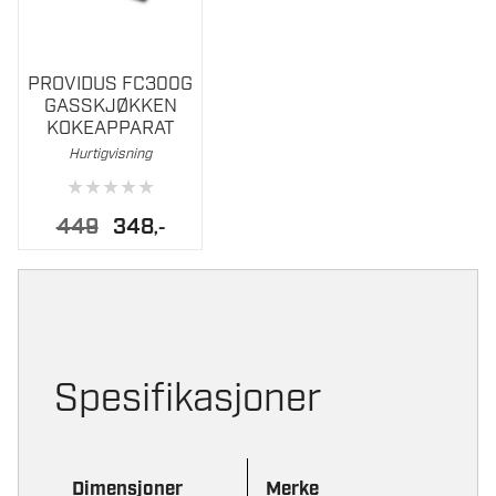
PROVIDUS FC300G
GASSKJØKKEN
KOKEAPPARAT
Hurtigvisning
★
★
★
★
★
Opprinnelig
Nåværende
449
348
,-
pris
pris
var:
er:
449.
348.
Spesifikasjoner
Dimensjoner
Merke