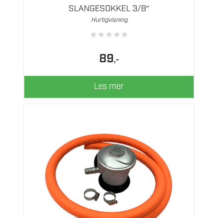
SLANGESOKKEL 3/8″
Hurtigvisning
★
★
★
★
★
89
,-
Les mer