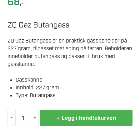
68
,-
ZQ Gaz Butangass
ZQ Gaz Butangass er en praktisk gassbeholder på
227 gram, tilpasset matlaging på farten. Beholderen
inneholder butangass og passer til bruk med
gasskanne.
Gasskanne
Innhold: 227 gram
Type: Butangass
-
+
+ Legg i handlekurven
GASS
FOR
GASSBRENNER