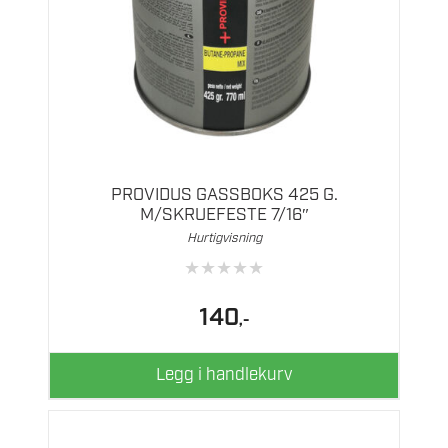
PROVIDUS GASSBOKS 425 G.
M/SKRUEFESTE 7/16″
Hurtigvisning
★
★
★
★
★
140
,-
Legg i handlekurv