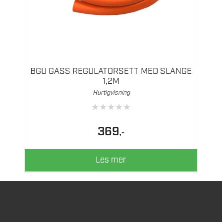
BGU GASS REGULATORSETT MED SLANGE
1,2M
Hurtigvisning
★
★
★
★
★
369
,-
Les mer