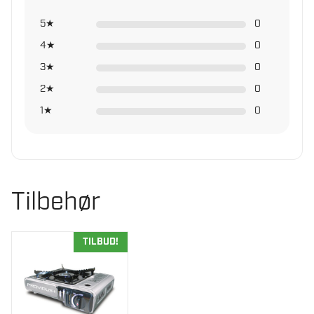
5★
0
4★
0
3★
0
2★
0
1★
0
Tilbehør
TILBUD!