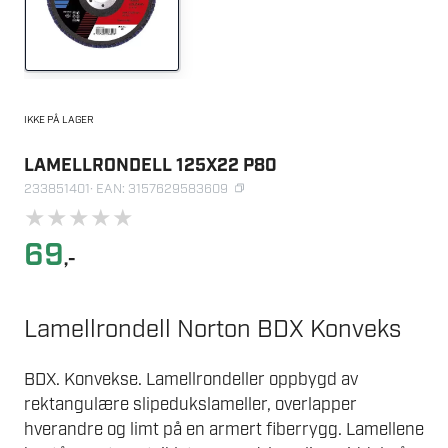
IKKE PÅ LAGER
LAMELLRONDELL 125X22 P80
233851401
· EAN: 3157629583609
★
★
★
★
★
69
,-
Lamellrondell Norton BDX Konveks
BDX. Konvekse. Lamellrondeller oppbygd av
rektangulære slipedukslameller, overlapper
hverandre og limt på en armert fiberrygg. Lamellene