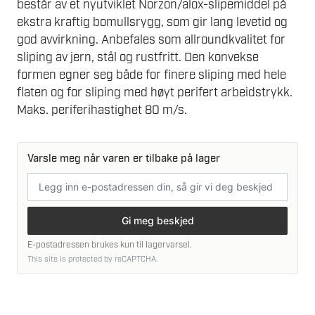
består av et nyutviklet Norzon/alox-slipemiddel på
ekstra kraftig bomullsrygg, som gir lang levetid og
god avvirkning. Anbefales som allroundkvalitet for
sliping av jern, stål og rustfritt. Den konvekse
formen egner seg både for finere sliping med hele
flaten og for sliping med høyt perifert arbeidstrykk.
Maks. periferihastighet 80 m/s.
Varsle meg når varen er tilbake på lager
E-
postadresse
Gi meg beskjed
E-postadressen brukes kun til lagervarsel.
This site is protected by reCAPTCHA.