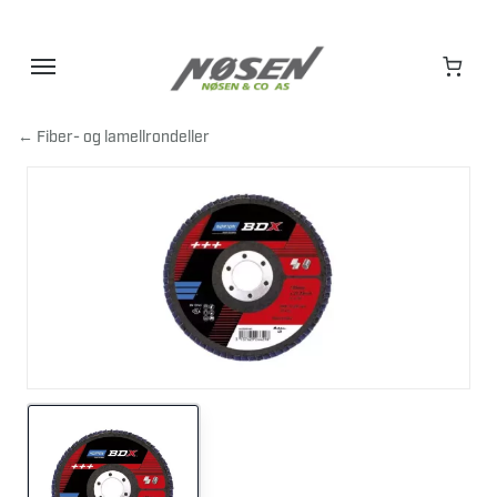
Hopp
til
innhold
← Fiber- og lamellrondeller