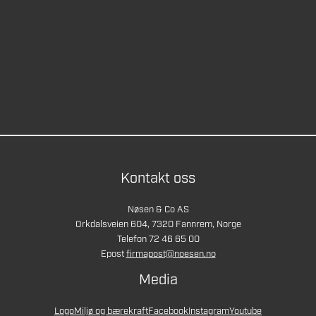
Kontakt oss
Nøsen & Co AS
Orkdalsveien 604, 7320 Fannrem, Norge
Telefon 72 46 65 00
Epost
firmapost@noesen.no
Media
Logo
Miljø og bærekraft
Facebook
Instagram
Youtube