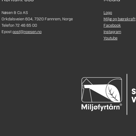
Nøsen & Co AS
Logo
Orkdalsveien 604, 7320 Fannrem, Norge
Miljø og bærekraft
Telefon 72 46 65 00
Facebook
Epost
post@noesen.no
Instagram
Youtube