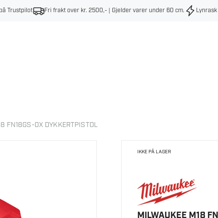
på Trustpilot
Fri frakt over kr. 2500,- | Gjelder varer under 60 cm
.
Lynrask
8 FN18GS-0X DYKKERTPISTOL
IKKE PÅ LAGER
MILWAUKEE M18 FN