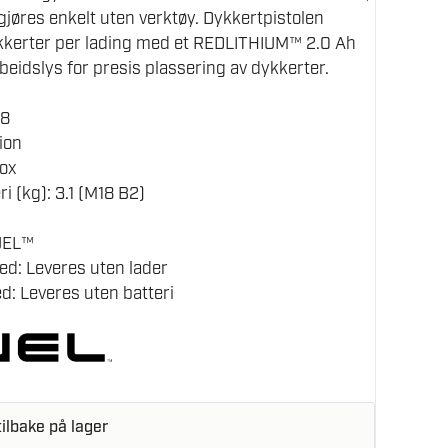
jøres enkelt uten verktøy. Dykkertpistolen
ykkerter per lading med et REDLITHIUM™ 2.0 Ah
beidslys for presis plassering av dykkerter.
18
-ion
Box
i (kg): 3.1 (M18 B2)
UEL™
ed: Leveres uten lader
d: Leveres uten batteri
ilbake på lager