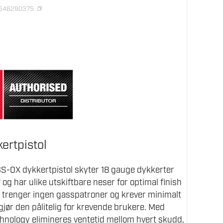
8546290375
ertpistol
-0X dykkertpistol skyter 18 gauge dykkerter
og har ulike utskiftbare neser for optimal finish
 trenger ingen gasspatroner og krever minimalt
gjør den pålitelig for krevende brukere. Med
chnology elimineres ventetid mellom hvert skudd,