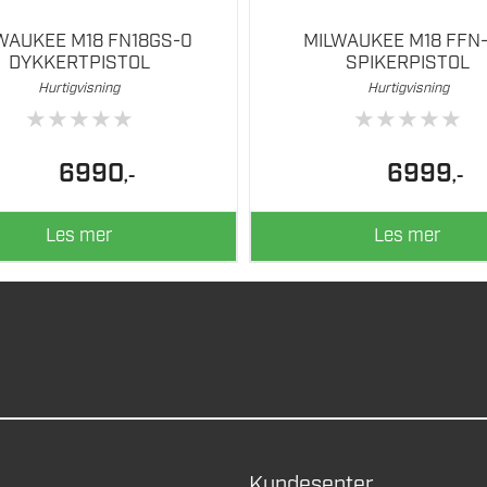
WAUKEE M18 FN18GS-0
MILWAUKEE M18 FFN
DYKKERTPISTOL
SPIKERPISTOL
Hurtigvisning
Hurtigvisning
★
★
★
★
★
★
★
★
★
★
6990
6999
,-
,-
Les mer
Les mer
Kundesenter