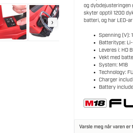
og dybdejusteringen g
skyter opptil 1200 d
batteri, og har LED-ar
›
Spenning (V): 
Batteritype: Li
Leveres i: HD 
Vekt med batter
System: M18
Technology: F
Charger includ
Battery include
Varsle meg når varen er t