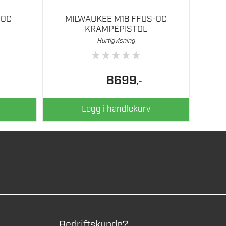
-0C
MILWAUKEE M18 FFUS-0C
KRAMPEPISTOL
Hurtigvisning
★
★
★
★
★
8699
,-
Legg i handlekurv
Bedriftskunde?