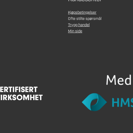
Kjøpsbetingelser
Ofte stilte spørsmål
Trygg handel
Min side