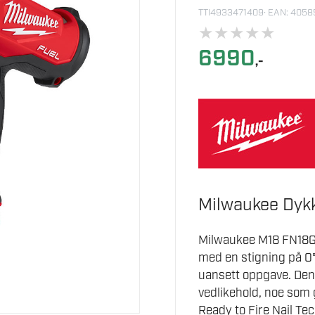
TTI4933471409
· EAN: 405
★
★
★
★
★
6990
,-
Milwaukee Dykk
Milwaukee M18 FN18GS
med en stigning på 0° 
uansett oppgave. Den
vedlikehold, noe som 
Ready to Fire Nail Te