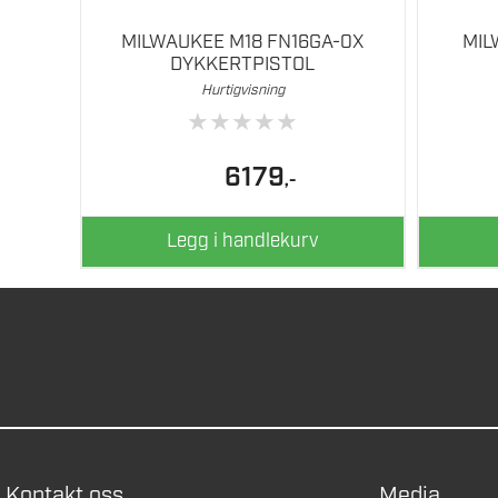
MILWAUKEE M18 FN16GA-0X
MIL
DYKKERTPISTOL
Hurtigvisning
★
★
★
★
★
6179
,-
Legg i handlekurv
Kontakt oss
Media