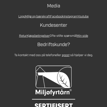
Media
Logo
Miljø og bærekraft
Facebook
Instagram
Youtube
Kundesenter
Retur
Kjøpsbetingelser
Ofte stilte spørsmål
Min side
Bedriftskunde?
Ta kontakt med oss på telefon
eller
epost
så hjelper vi deg.