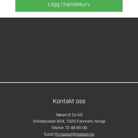
Legg i handlekurv
Kontakt oss
Nøsen & Co AS
Orkdalsveien 604, 7320 Fannrem, Norge
Telefon 72 46 65 00
Epost
firmapost@noesen.no