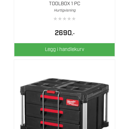
TOOLBOX 1 PC
Hurtigvisning
★
★
★
★
★
2690
,-
Legg i handlekurv