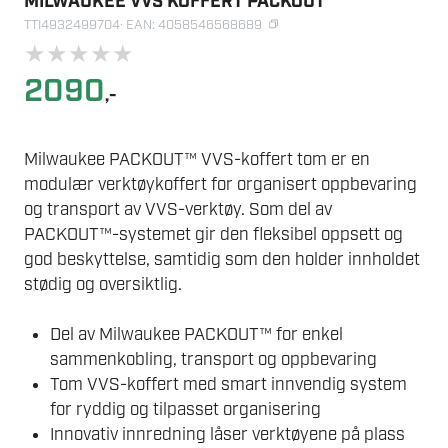
MILWAUKEE VVS KOFFERT PACKOUT
TTI4932499704
· EAN: 4058546568689
★
★
★
★
★
2090
,-
Milwaukee PACKOUT™ VVS-koffert tom er en
modulær verktøykoffert for organisert oppbevaring
og transport av VVS-verktøy. Som del av
PACKOUT™-systemet gir den fleksibel oppsett og
god beskyttelse, samtidig som den holder innholdet
stødig og oversiktlig.
Del av Milwaukee PACKOUT™ for enkel
sammenkobling, transport og oppbevaring
Tom VVS-koffert med smart innvendig system
for ryddig og tilpasset organisering
Innovativ innredning låser verktøyene på plass