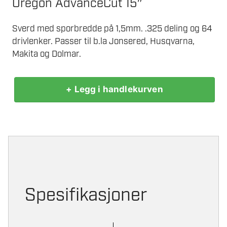
Oregon AdvanceCut 15″
Sverd med sporbredde på 1,5mm. .325 deling og 64
drivlenker. Passer til b.la Jonsered, Husqvarna,
Makita og Dolmar.
+ Legg i handlekurven
OREGON
SVERD
15"
.325"
1,5
MM
JONSERED
antall
Spesifikasjoner