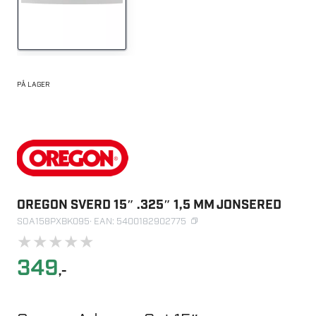
PÅ LAGER
OREGON SVERD 15″ .325″ 1,5 MM JONSERED
SOA158PXBK095
· EAN: 5400182902775
★
★
★
★
★
349
,-