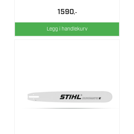
1590
,-
Legg i handlekurv