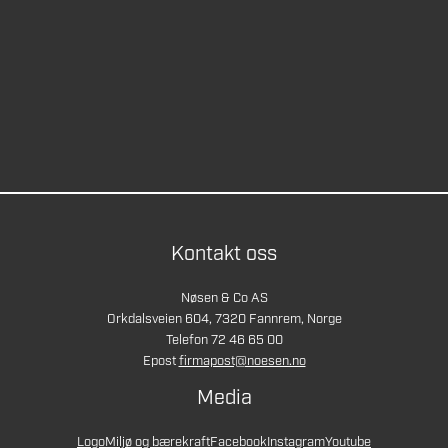
Kontakt oss
Nøsen & Co AS
Orkdalsveien 604, 7320 Fannrem, Norge
Telefon 72 46 65 00
Epost
firmapost@noesen.no
Media
Logo
Miljø og bærekraft
Facebook
Instagram
Youtube