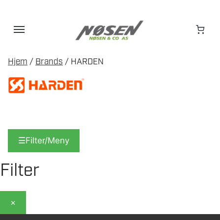
Hopp
til
innhold
Hjem
/
Brands
/ HARDEN
☰
Filter/Meny
Filter
×