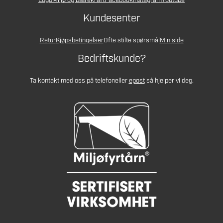
Logo
Miljø og bærekraft
Facebook
Instagram
Youtube
Kundesenter
Retur
Kjøpsbetingelser
Ofte stilte spørsmål
Min side
Bedriftskunde?
Ta kontakt med oss på telefon
eller
epost
så hjelper vi deg.