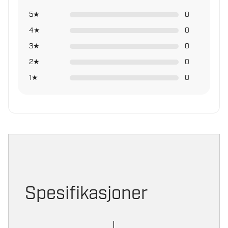
Dybde e
15 mm
kjellervinduer, skur, koblingsutstyr, bommer, osv.
5★
0
Vekt
188 g
4★
0
3★
0
Security Level
6
sikkerhet hjemme
2★
0
1★
0
Spesifikasjoner