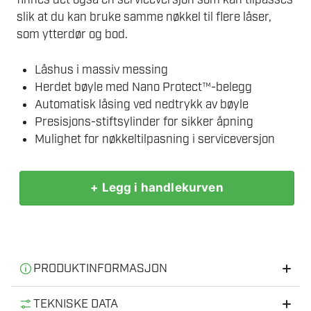
finnes det også en serviceversjon som kan tilpasses
slik at du kan bruke samme nøkkel til flere låser,
som ytterdør og bod.
Låshus i massiv messing
Herdet bøyle med Nano Protect™-belegg
Automatisk låsing ved nedtrykk av bøyle
Presisjons-stiftsylinder for sikker åpning
Mulighet for nøkkeltilpasning i serviceversjon
+ Legg i handlekurven
ABUS
85IB/40
HB63
HENGELÅS
antall
PRODUKTINFORMASJON
Informasjon
TEKNISKE DATA