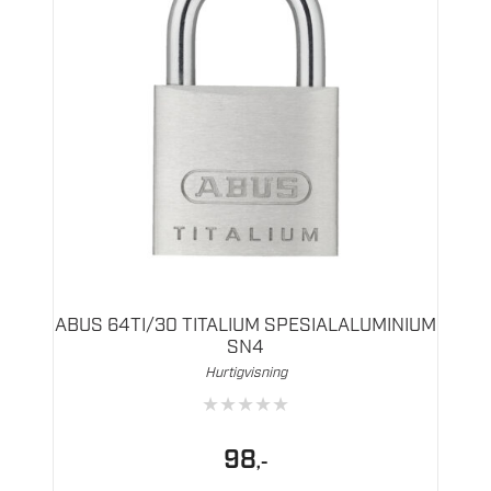
ABUS 64TI/30 TITALIUM SPESIALALUMINIUM
SN4
Hurtigvisning
★
★
★
★
★
98
,-