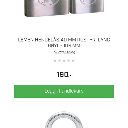
LEMEN HENGELÅS 40 MM RUSTFRI LANG
BØYLE 109 MM
Hurtigvisning
★
★
★
★
★
190
,-
Legg i handlekurv