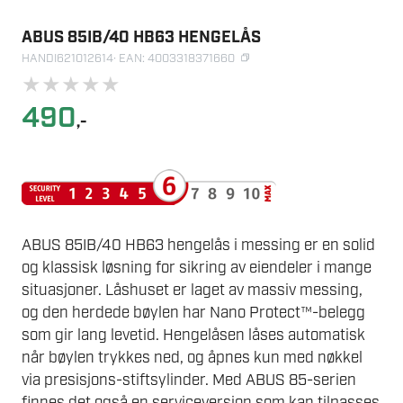
ABUS 85IB/40 HB63 HENGELÅS
HANDI621012614
· EAN: 4003318371660
★
★
★
★
★
490
,-
ABUS 85IB/40 HB63 hengelås i messing er en solid
og klassisk løsning for sikring av eiendeler i mange
situasjoner. Låshuset er laget av massiv messing,
og den herdede bøylen har Nano Protect™-belegg
som gir lang levetid. Hengelåsen låses automatisk
når bøylen trykkes ned, og åpnes kun med nøkkel
via presisjons-stiftsylinder. Med ABUS 85-serien