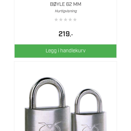
BØYLE 62 MM
Hurtigvisning
★
★
★
★
★
219
,-
Legg i handlekurv