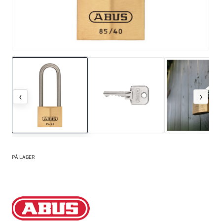
‹
›
PÅ LAGER