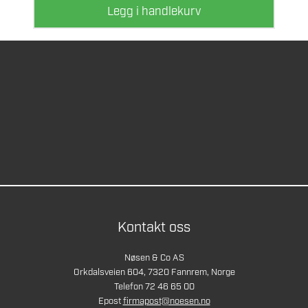
Legg i handlekurv
Kontakt oss
Nøsen & Co AS
Orkdalsveien 604, 7320 Fannrem, Norge
Telefon 72 46 65 00
Epost
firmapost@noesen.no