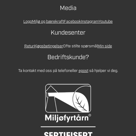
Media
Logo
Miljø og bærekraft
Facebook
Instagram
Youtube
Kundesenter
Retur
Kjøpsbetingelser
Ofte stilte spørsmål
Min side
Bedriftskunde?
Ta kontakt med oss på telefon
eller
epost
så hjelper vi deg.