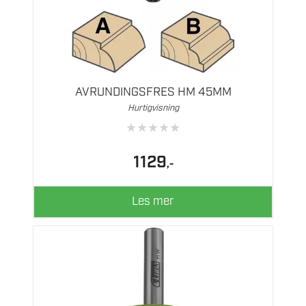
AVRUNDINGSFRES HM 45MM
Hurtigvisning
★
★
★
★
★
1129
,-
Les mer