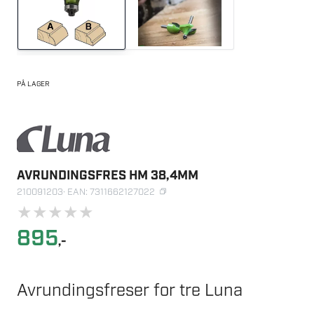
PÅ LAGER
AVRUNDINGSFRES HM 38,4MM
210091203
· EAN: 7311662127022
★
★
★
★
★
895
,-
Avrundingsfreser for tre Luna