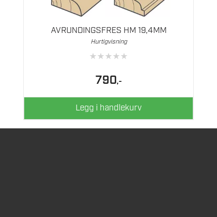
AVRUNDINGSFRES HM 19,4MM
Hurtigvisning
★
★
★
★
★
790
,-
Legg i handlekurv