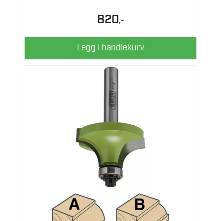
820
,-
Legg i handlekurv