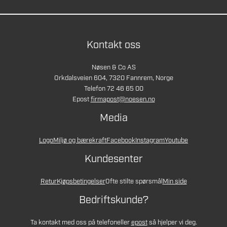
Kontakt oss
Nøsen & Co AS
Orkdalsveien 604, 7320 Fannrem, Norge
Telefon 72 46 65 00
Epost
firmapost@noesen.no
Media
Logo
Miljø og bærekraft
Facebook
Instagram
Youtube
Kundesenter
Retur
Kjøpsbetingelser
Ofte stilte spørsmål
Min side
Bedriftskunde?
Ta kontakt med oss på telefon
eller
epost
så hjelper vi deg.