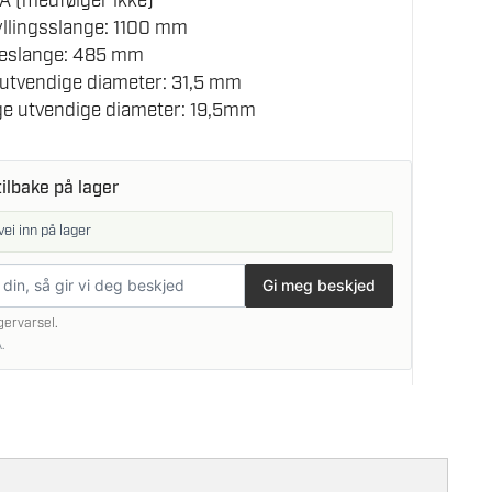
AA (medfølger ikke)
llingsslange: 1100 mm
eslange: 485 mm
utvendige diameter: 31,5 mm
ge utvendige diameter: 19,5mm
ilbake på lager
vei inn på lager
Gi meg beskjed
gervarsel.
.