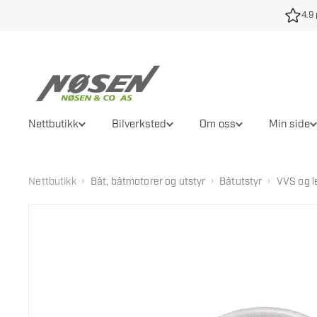
Hopp
4.9 
til
innhold
Nettbutikk
Bilverksted
Om oss
Min side
›
›
›
Nettbutikk
Båt, båtmotorer og utstyr
Båtutstyr
VVS og l