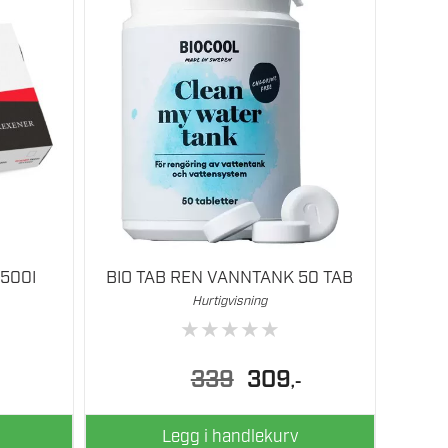
500I
BIO TAB REN VANNTANK 50 TAB
Hurtigvisning
★
★
★
★
★
Opprinnelig
Nåværende
339
309
,-
pris
pris
var:
er:
339.
309.
Legg i handlekurv