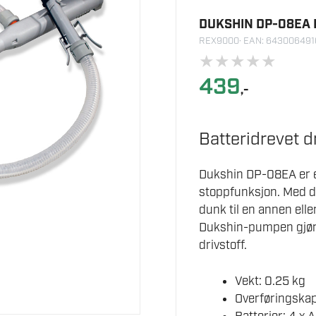
DUKSHIN DP-08EA
REX9000
· EAN: 64300649
★
★
★
★
★
439
,-
Batteridrevet 
Dukshin DP-08EA er e
stoppfunksjon. Med d
dunk til en annen elle
Dukshin-pumpen gjør 
drivstoff.
Vekt: 0.25 kg
Overføringskapa