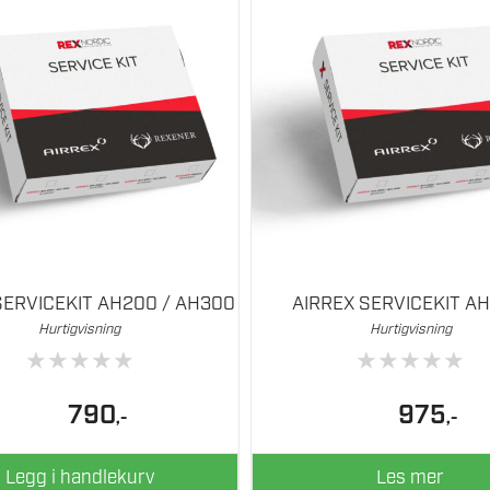
SERVICEKIT AH200 / AH300
AIRREX SERVICEKIT AH
Hurtigvisning
Hurtigvisning
★
★
★
★
★
★
★
★
★
★
790
975
,-
,-
Legg i handlekurv
Les mer