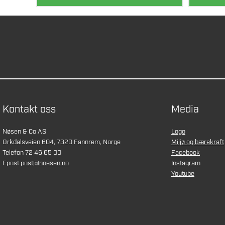
Kontakt oss
Media
Nøsen & Co AS
Logo
Orkdalsveien 604, 7320 Fannrem, Norge
Miljø og bærekraft
Telefon 72 46 65 00
Facebook
Epost
post@noesen.no
Instagram
Youtube