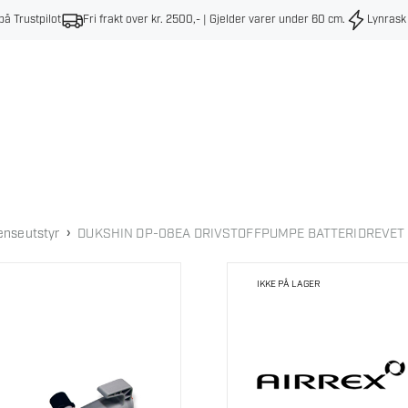
på Trustpilot
Fri frakt over kr. 2500,- | Gjelder varer under 60 cm
.
Lynrask
›
enseutstyr
DUKSHIN DP-08EA DRIVSTOFFPUMPE BATTERIDREVET
IKKE PÅ LAGER