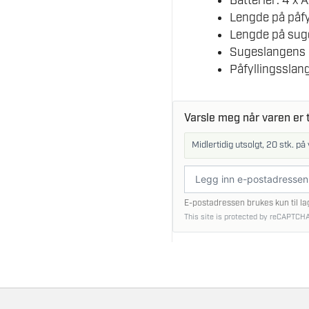
Batterier: 4 x 
Lengde på påfy
Lengde på sug
Sugeslangens 
Påfyllingsslan
Varsle meg når varen er t
Midlertidig utsolgt, 20 stk. på 
E-
postadresse
E-postadressen brukes kun til la
This site is protected by reCAPTCHA