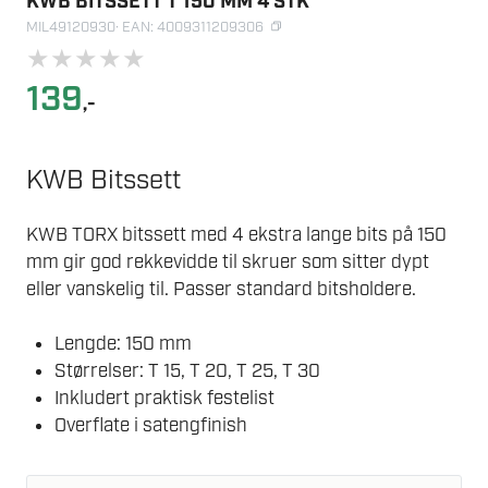
KWB BITSSETT T 150 MM 4 STK
MIL49120930
· EAN: 4009311209306
★
★
★
★
★
139
,-
KWB Bitssett
KWB TORX bitssett med 4 ekstra lange bits på 150
mm gir god rekkevidde til skruer som sitter dypt
eller vanskelig til. Passer standard bitsholdere.
Lengde: 150 mm
Størrelser: T 15, T 20, T 25, T 30
Inkludert praktisk festelist
Overflate i satengfinish