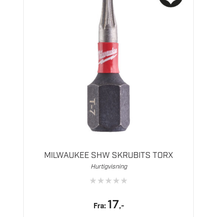
Dette
produktet
har
flere
MILWAUKEE SHW SKRUBITS TORX
varianter.
Hurtigvisning
Alternativene
★
★
★
★
★
kan
velges
17
Fra:
,-
på