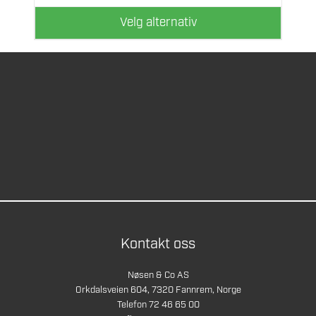
produktsiden
Velg alternativ
Kontakt oss
Nøsen & Co AS
Orkdalsveien 604, 7320 Fannrem, Norge
Telefon 72 46 65 00