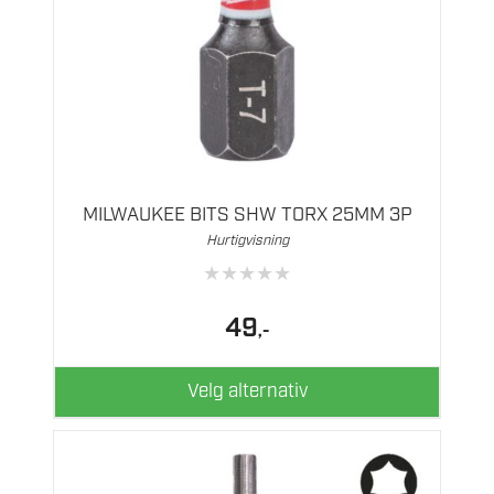
Dette
produktet
har
flere
MILWAUKEE BITS SHW TORX 25MM 3P
varianter.
Hurtigvisning
Alternativene
★
★
★
★
★
kan
velges
49
,-
på
produktsiden
Velg alternativ