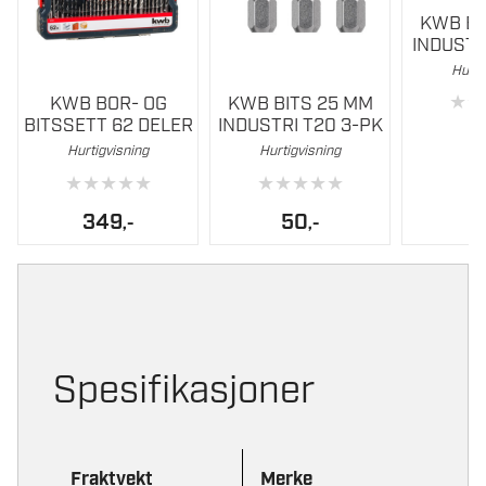
KWB BI
INDUSTR
Hurti
★
★
KWB BOR- OG
KWB BITS 25 MM
BITSSETT 62 DELER
INDUSTRI T20 3-PK
Hurtigvisning
Hurtigvisning
★
★
★
★
★
★
★
★
★
★
349
50
,-
,-
Spesifikasjoner
Fraktvekt
Merke