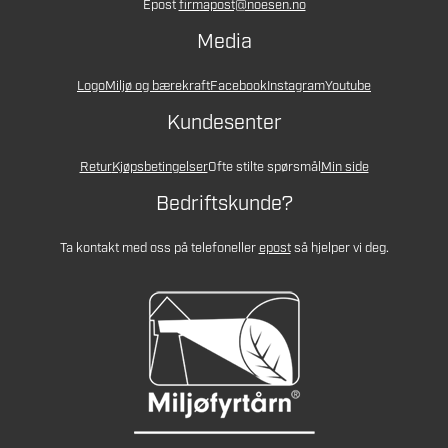
Epost
firmapost@noesen.no
Media
Logo
Miljø og bærekraft
Facebook
Instagram
Youtube
Kundesenter
Retur
Kjøpsbetingelser
Ofte stilte spørsmål
Min side
Bedriftskunde?
Ta kontakt med oss på telefon
eller
epost
så hjelper vi deg.