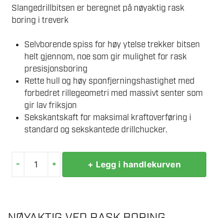
Slangedrillbitsen er beregnet på nøyaktig rask
boring i treverk
Selvborende spiss for høy ytelse trekker bitsen
helt gjennom, noe som gir mulighet for rask
presisjonsboring
Rette hull og høy sponfjerningshastighet med
forbedret rillegeometri med massivt senter som
gir lav friksjon
Sekskantskaft for maksimal kraftoverføring i
standard og sekskantede drillchucker.
-
+
+ Legg i handlekurven
BOSCH
TRESPIRALBOR
SW10
12X160X235MM