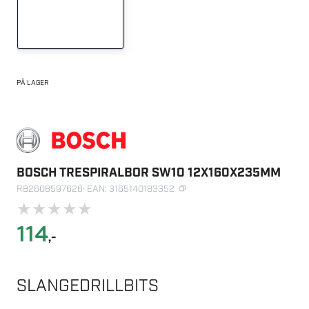
PÅ LAGER
BOSCH TRESPIRALBOR SW10 12X160X235MM
RB2608597626
· EAN: 3165140183352
★
★
★
★
★
114
,-
SLANGEDRILLBITS