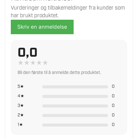
Vurderinger og tilbakemeldinger fra kunder som
har brukt produktet.
Skriv en anmeldelse
0,0
★
★
★
★
★
Bli den første til å anmelde dette produktet.
5★
0
4★
0
3★
0
2★
0
1★
0