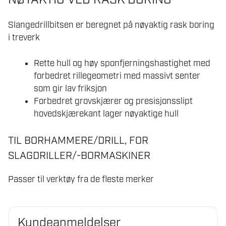
NØYAKTIG VED RASK BORING
antall
Slangedrillbitsen er beregnet på nøyaktig rask boring
i treverk
Rette hull og høy sponfjerningshastighet med
forbedret rillegeometri med massivt senter
som gir lav friksjon
Forbedret grovskjærer og presisjonsslipt
hovedskjærekant lager nøyaktige hull
TIL BORHAMMERE/DRILL, FOR
SLAGDRILLER/-BORMASKINER
Passer til verktøy fra de fleste merker
Kundeanmeldelser