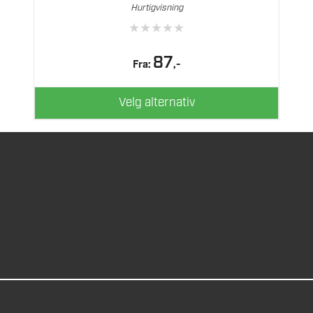
varianter.
Hurtigvisning
Alternativene
★
★
★
★
★
kan
velges
87
Fra:
,-
på
produktsiden
Velg alternativ