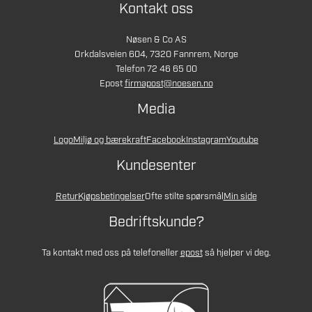
Kontakt oss
Nøsen & Co AS
Orkdalsveien 604, 7320 Fannrem, Norge
Telefon 72 46 65 00
Epost
firmapost@noesen.no
Media
Logo
Miljø og bærekraft
Facebook
Instagram
Youtube
Kundesenter
Retur
Kjøpsbetingelser
Ofte stilte spørsmål
Min side
Bedriftskunde?
Ta kontakt med oss på telefon
eller
epost
så hjelper vi deg.