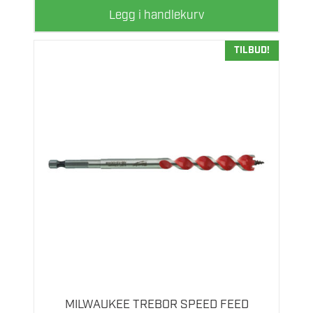
Legg i handlekurv
TILBUD!
Dette
produktet
har
flere
MILWAUKEE TREBOR SPEED FEED