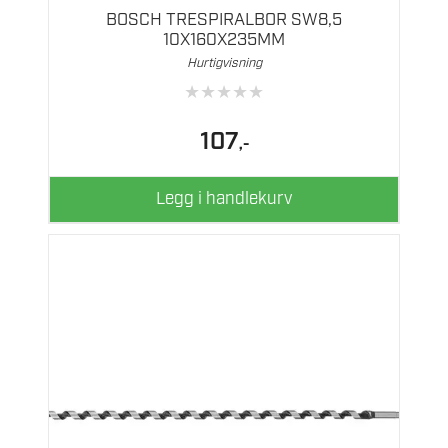
BOSCH TRESPIRALBOR SW8,5
10X160X235MM
Hurtigvisning
★
★
★
★
★
107
,-
Legg i handlekurv