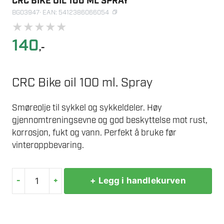
CRC BIKE OIL 100 ML SPRAY
BG03947
· EAN: 5412386066054
★
★
★
★
★
140
,-
CRC Bike oil 100 ml. Spray
Smøreolje til sykkel og sykkeldeler. Høy
gjennomtreningsevne og god beskyttelse mot rust,
korrosjon, fukt og vann. Perfekt å bruke før
vinteroppbevaring.
-
+
+ Legg i handlekurven
CRC
BIKE
OIL
100