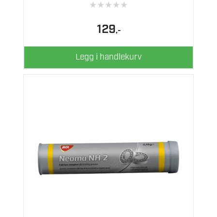
★
★
★
★
★
129
,-
Legg i handlekurv