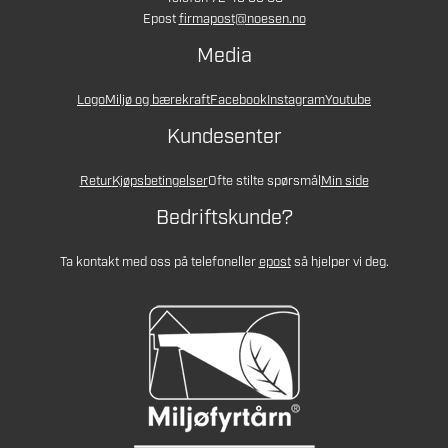
Epost
firmapost@noesen.no
Media
Logo
Miljø og bærekraft
Facebook
Instagram
Youtube
Kundesenter
Retur
Kjøpsbetingelser
Ofte stilte spørsmål
Min side
Bedriftskunde?
Ta kontakt med oss på telefon
eller
epost
så hjelper vi deg.