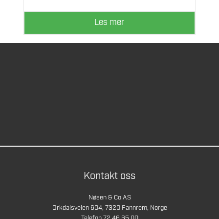
Les mer
Kontakt oss
Nøsen & Co AS
Orkdalsveien 604, 7320 Fannrem, Norge
Telefon 72 46 65 00