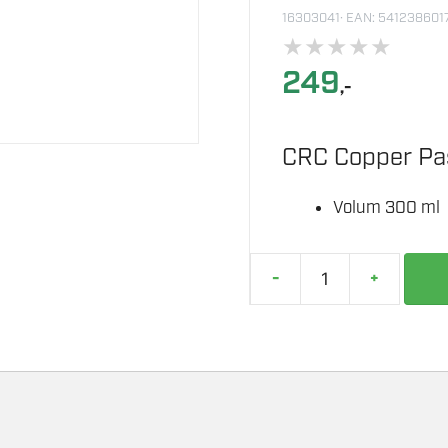
16303041
· EAN: 541238601
★
★
★
★
★
249
,-
CRC Copper Pa
Volum 300 ml
-
+
CRC
KOPPERPASTA
300ML.
antall