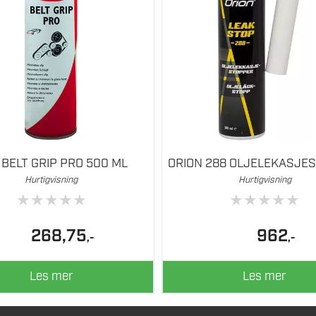
 BELT GRIP PRO 500 ML
ORION 288 OLJELEKASJE
Hurtigvisning
Hurtigvisning
★
★
★
★
★
★
★
★
★
★
268,75
962
,-
,-
Les mer
Les mer