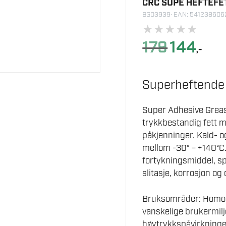
CRC SUPE HEFTEFE
BG03939
· EAN: 541238606
★
★
★
★
★
Opprinnelig
Nåvær
179
144
,-
pris
pris
var:
er:
179.
144.
Superheftende 
Super Adhesive Grease
trykkbestandig fett 
påkjenninger. Kald- 
mellom -30° – +140°C.
fortykningsmiddel, spe
slitasje, korrosjon og
Bruksområder: Homoki
vanskelige brukermiljø
høytrykkspåvirkninger