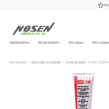
Hopp
4.9 
til
innhold
Nettbutikk
Bilverksted
Om oss
Min side
›
›
›
Nettbutikk
Kjemiske produkter
Smøremidler
CRC SUPE 