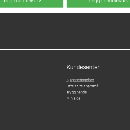
Legg i handlekurv
Legg i handlekurv
Kundesenter
Kjøpsbetingelser
Ofte stilte spørsmål
Trygg handel
Min side