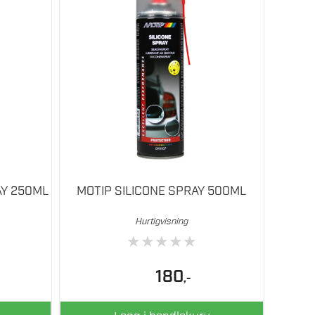
AY 250ML
MOTIP SILICONE SPRAY 500ML
Hurtigvisning
★
★
★
★
★
180
,-