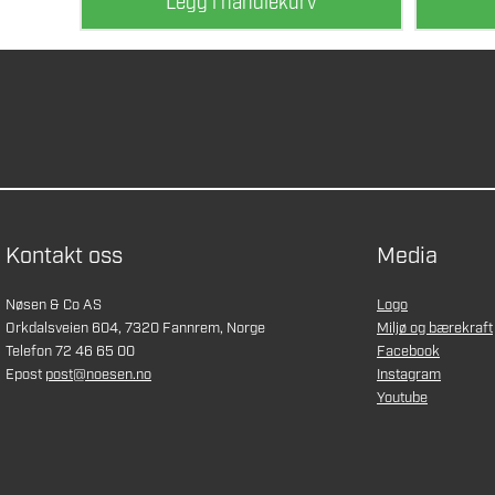
Legg i handlekurv
Kontakt oss
Media
Nøsen & Co AS
Logo
Orkdalsveien 604, 7320 Fannrem, Norge
Miljø og bærekraft
Telefon 72 46 65 00
Facebook
Epost
post@noesen.no
Instagram
Youtube