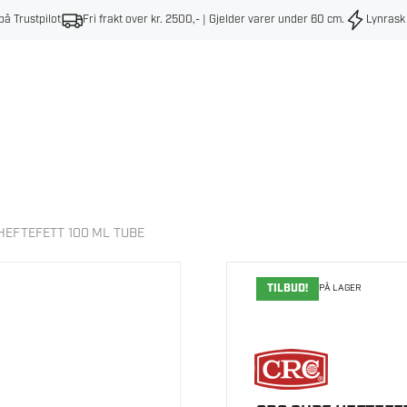
på Trustpilot
Fri frakt over kr. 2500,- | Gjelder varer under 60 cm
.
Lynrask
HEFTEFETT 100 ML TUBE
TILBUD!
PÅ LAGER