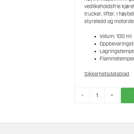
vedlikeholdsfrie kjør
trucker, lifter. I høyb
styreledd og motordet
Volum: 100 ml
Oppbevaringst
Lagringstemper
Flammetempera
Sikkerhetsdatablad
-
+
CRC
SUPE
HEFTEFETT
100
ML