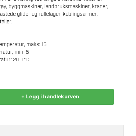
etøy, byggmaskiner, landbruksmaskiner, kraner,
elastede glide- og rullelager, koblingsarmer,
aljer.
emperatur, maks: 15
atur, min: 5
tur: 200 °C
+ Legg i handlekurven