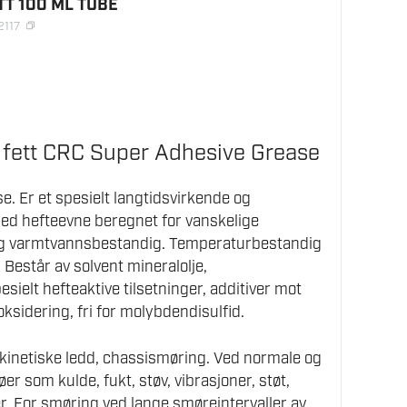
TT 100 ML TUBE
2117
ende
fett CRC Super Adhesive Grease
. Er et spesielt langtidsvirkende og
med hefteevne beregnet for vanskelige
og varmtvannsbestandig. Temperaturbestandig
 Består av solvent mineralolje,
sielt hefteaktive tilsetninger, additiver mot
 oksidering, fri for molybdendisulfid.
netiske ledd, chassismøring. Ved normale og
er som kulde, fukt, støv, vibrasjoner, støt,
. For smøring ved lange smøreintervaller av