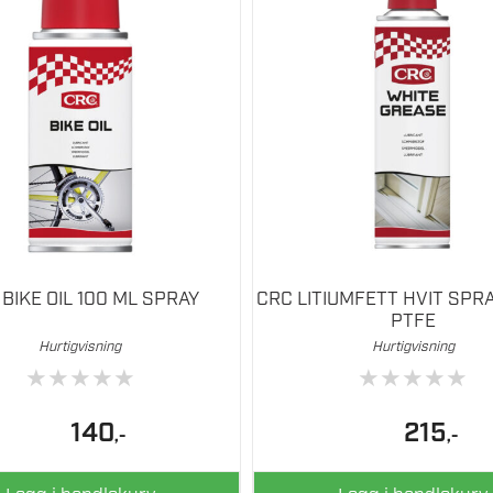
BIKE OIL 100 ML SPRAY
CRC LITIUMFETT HVIT SPR
PTFE
Hurtigvisning
Hurtigvisning
★
★
★
★
★
★
★
★
★
★
140
215
,-
,-