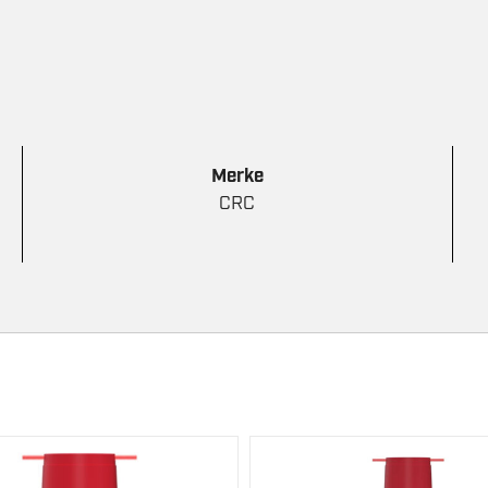
TUBE
antall
Merke
CRC