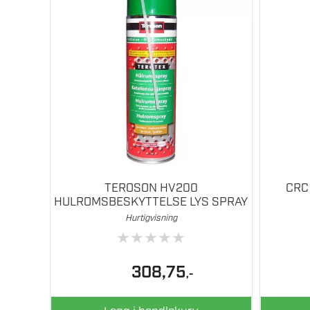
TEROSON HV200
CRC 
HULROMSBESKYTTELSE LYS SPRAY
Hurtigvisning
★
★
★
★
★
308,75
,-